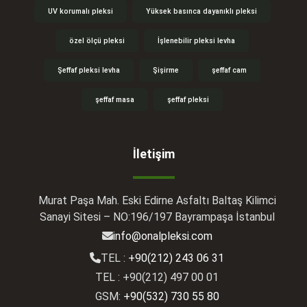
UV korumalı pleksi
Yüksek basınca dayanıklı pleksi
özel ölçü pleksi
İşlenebilir pleksi levha
Şeffaf pleksi levha
Şişirme
şeffaf cam
şeffaf masa
şeffaf pleksi
İletişim
Murat Paşa Mah. Eski Edirne Asfaltı Baltaş Kilimci
Sanayi Sitesi – NO:196/197 Bayrampaşa İstanbul
info@onalpleksi.com
TEL :
+90(212) 243 06 31
TEL : +90(212) 497 00 01
GSM:
+90(532) 730 55 80