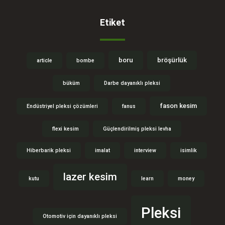
Etiket
boru
bröşürlük
article
bombe
büküm
Darbe dayanıklı pleksi
fason kesim
Endüstriyel pleksi çözümleri
fanus
flexi kesim
Güçlendirilmiş pleksi levha
Hiberbarik pleksi
imalat
interview
isimlik
lazer kesim
kutu
learn
money
Pleksi
Otomotiv için dayanıklı pleksi