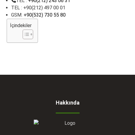
TEL :
+90(212) 243 06 31
TEL : +90(212) 497 00 01
GSM:
+90(532) 730 55 80
İçindekiler
Hakkında