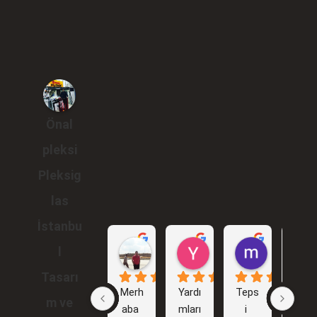
Önal
pleksi
Pleksig
las
İstanbu
Gökhan Araçlı
Yunus Karakuş
murat br
l
1 yıl önce
2 yıl önce
2 yıl önce
Tasarı
Merh
Yardı
Teps
İlk 
m ve
aba 
mları
i 
işim