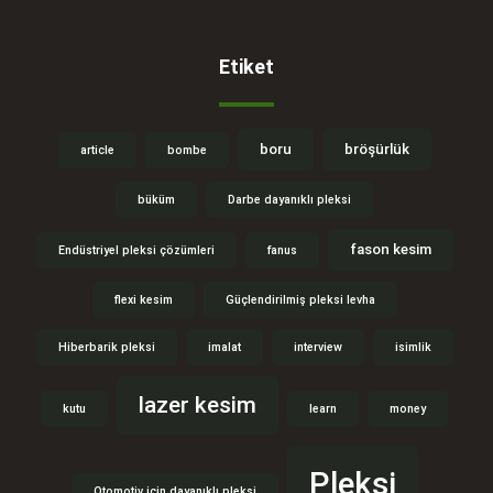
Etiket
boru
bröşürlük
article
bombe
büküm
Darbe dayanıklı pleksi
fason kesim
Endüstriyel pleksi çözümleri
fanus
flexi kesim
Güçlendirilmiş pleksi levha
Hiberbarik pleksi
imalat
interview
isimlik
lazer kesim
kutu
learn
money
Pleksi
Otomotiv için dayanıklı pleksi