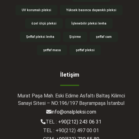
UV korumalı pleksi
Yüksek basınca dayanıklı pleksi
özel ölçü pleksi
İşlenebilir pleksi levha
Şeffaf pleksi levha
Şişirme
şeffaf cam
şeffaf masa
şeffaf pleksi
İletişim
Murat Paşa Mah. Eski Edirne Asfaltı Baltaş Kilimci
Sanayi Sitesi – NO:196/197 Bayrampaşa İstanbul
info@onalpleksi.com
TEL :
+90(212) 243 06 31
TEL : +90(212) 497 00 01