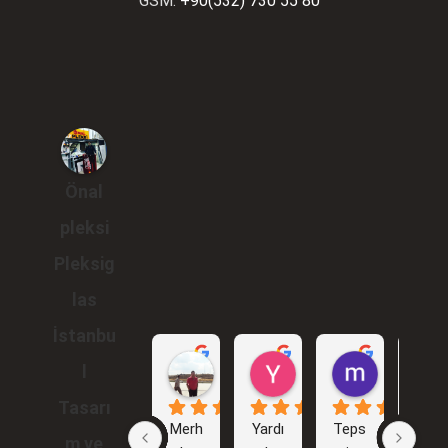
GSM:
+90(532) 730 55 80
Önal
pleksi
Pleksig
las
İstanbu
Gökhan Araçlı
Yunus Karakuş
murat br
l
1 yıl önce
2 yıl önce
2 yıl önce
Tasarı
Merh
Yardı
Teps
İlk 
m ve