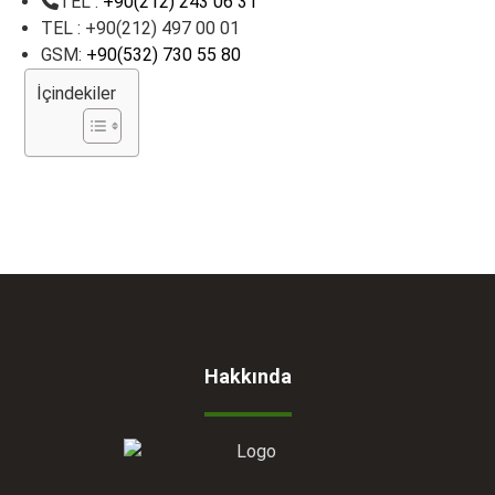
TEL :
+90(212) 243 06 31
TEL : +90(212) 497 00 01
GSM:
+90(532) 730 55 80
İçindekiler
Hakkında