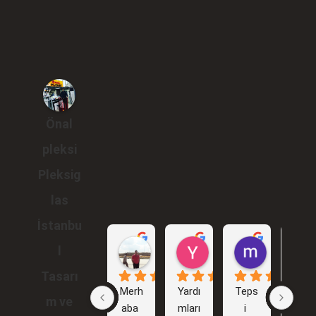
Önal
pleksi
Pleksig
las
İstanbu
Gökhan Araçlı
Yunus Karakuş
murat br
l
1 yıl önce
2 yıl önce
2 yıl önce
Tasarı
Merh
Yardı
Teps
İlk 
m ve
aba 
mları
i 
işim