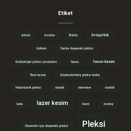
Etiket
boru
bröşürlük
article
bombe
büküm
Darbe dayanıklı pleksi
fason kesim
Endüstriyel pleksi çözümleri
fanus
flexi kesim
Güçlendirilmiş pleksi levha
Hiberbarik pleksi
imalat
interview
isimlik
lazer kesim
kutu
learn
money
Pleksi
Otomotiv için dayanıklı pleksi