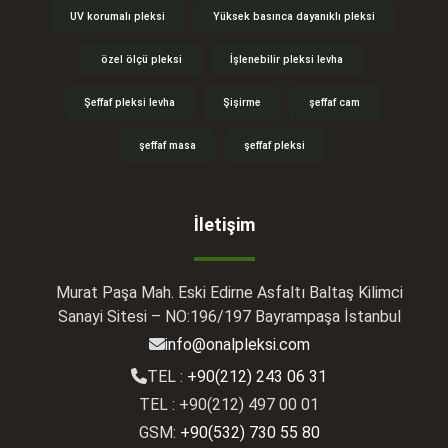
UV korumalı pleksi
Yüksek basınca dayanıklı pleksi
özel ölçü pleksi
İşlenebilir pleksi levha
Şeffaf pleksi levha
Şişirme
şeffaf cam
şeffaf masa
şeffaf pleksi
İletişim
Murat Paşa Mah. Eski Edirne Asfaltı Baltaş Kilimci
Sanayi Sitesi – NO:196/197 Bayrampaşa İstanbul
info@onalpleksi.com
TEL :
+90(212) 243 06 31
TEL : +90(212) 497 00 01
GSM:
+90(532) 730 55 80