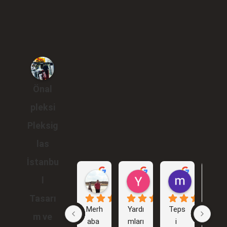
Önal
pleksi
Pleksig
las
İstanbu
Gökhan Araçlı
Yunus Karakuş
murat br
l
1 yıl önce
2 yıl önce
2 yıl önce
Tasarı
Merh
Yardı
Teps
İlk 
m ve
aba 
mları
i 
işim