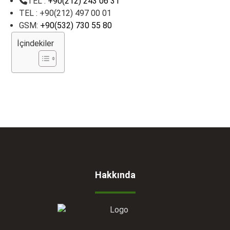
TEL :
+90(212) 243 06 31
TEL : +90(212) 497 00 01
GSM:
+90(532) 730 55 80
İçindekiler
Hakkında