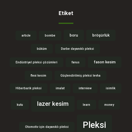
Etiket
boru
bröşürlük
article
bombe
büküm
Darbe dayanıklı pleksi
fason kesim
Endüstriyel pleksi çözümleri
fanus
flexi kesim
Güçlendirilmiş pleksi levha
Hiberbarik pleksi
imalat
interview
isimlik
lazer kesim
kutu
learn
money
Pleksi
Otomotiv için dayanıklı pleksi