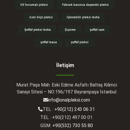
UV korumalı pleksi
Yüksek basınca dayanıklı pleksi
özel ölçü pleksi
İşlenebilir pleksi levha
Şeffaf pleksi levha
Şişirme
şeffaf cam
şeffaf masa
şeffaf pleksi
İletişim
Murat Paşa Mah. Eski Edirne Asfaltı Baltaş Kilimci
Sanayi Sitesi – NO:196/197 Bayrampaşa İstanbul
info@onalpleksi.com
TEL :
+90(212) 243 06 31
TEL : +90(212) 497 00 01
GSM:
+90(532) 730 55 80