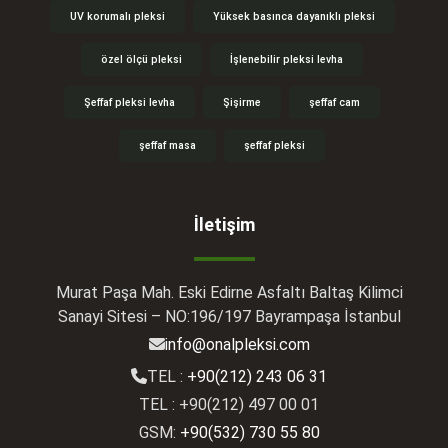
UV korumalı pleksi
Yüksek basınca dayanıklı pleksi
özel ölçü pleksi
İşlenebilir pleksi levha
Şeffaf pleksi levha
Şişirme
şeffaf cam
şeffaf masa
şeffaf pleksi
İletişim
Murat Paşa Mah. Eski Edirne Asfaltı Baltaş Kilimci
Sanayi Sitesi – NO:196/197 Bayrampaşa İstanbul
info@onalpleksi.com
TEL :
+90(212) 243 06 31
TEL : +90(212) 497 00 01
GSM:
+90(532) 730 55 80