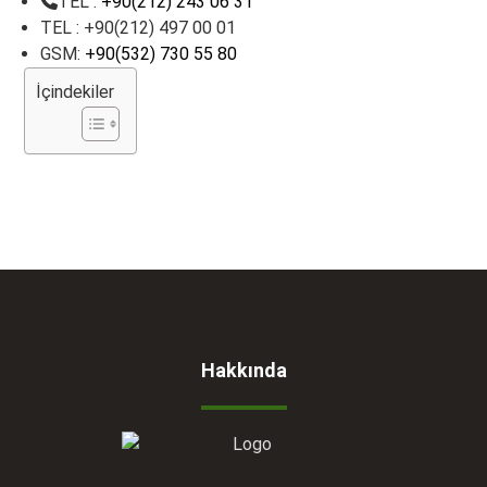
TEL :
+90(212) 243 06 31
TEL : +90(212) 497 00 01
GSM:
+90(532) 730 55 80
İçindekiler
Hakkında