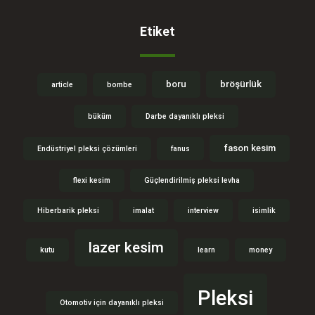
Etiket
boru
bröşürlük
article
bombe
büküm
Darbe dayanıklı pleksi
fason kesim
Endüstriyel pleksi çözümleri
fanus
flexi kesim
Güçlendirilmiş pleksi levha
Hiberbarik pleksi
imalat
interview
isimlik
lazer kesim
kutu
learn
money
Pleksi
Otomotiv için dayanıklı pleksi