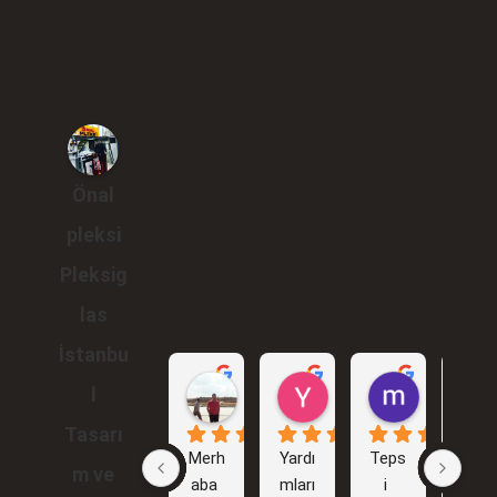
Önal
pleksi
Pleksig
las
İstanbu
Gökhan Araçlı
Yunus Karakuş
murat br
l
1 yıl önce
2 yıl önce
2 yıl önce
Tasarı
Merh
Yardı
Teps
İlk 
m ve
aba 
mları
i 
işim