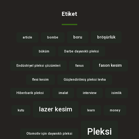
Etiket
boru
bröşürlük
article
bombe
büküm
Darbe dayanıklı pleksi
fason kesim
Endüstriyel pleksi çözümleri
fanus
flexi kesim
Güçlendirilmiş pleksi levha
Hiberbarik pleksi
imalat
interview
isimlik
lazer kesim
kutu
learn
money
Pleksi
Otomotiv için dayanıklı pleksi