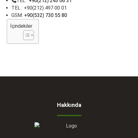
TEL :
+90(212) 243 06 31
TEL : +90(212) 497 00 01
GSM:
+90(532) 730 55 80
İçindekiler
Hakkında