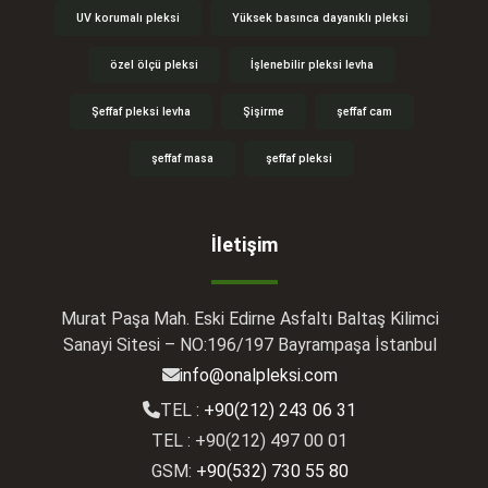
UV korumalı pleksi
Yüksek basınca dayanıklı pleksi
özel ölçü pleksi
İşlenebilir pleksi levha
Şeffaf pleksi levha
Şişirme
şeffaf cam
şeffaf masa
şeffaf pleksi
İletişim
Murat Paşa Mah. Eski Edirne Asfaltı Baltaş Kilimci
Sanayi Sitesi – NO:196/197 Bayrampaşa İstanbul
info@onalpleksi.com
TEL :
+90(212) 243 06 31
TEL : +90(212) 497 00 01
GSM:
+90(532) 730 55 80