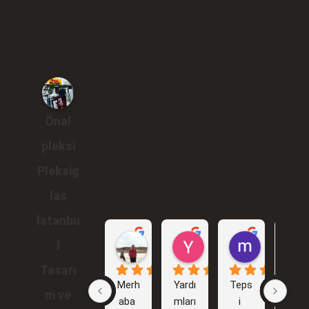
Önal
pleksi
Pleksig
las
İstanbu
Gökhan Araçlı
Yunus Karakuş
murat br
l
1 yıl önce
2 yıl önce
2 yıl önce
Tasarı
Merh
Yardı
Teps
İlk 
m ve
aba 
mları
i 
işim