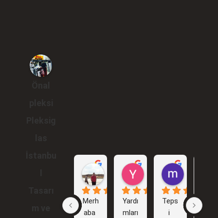
Önal
pleksi
Pleksig
las
İstanbu
Gökhan Araçlı
Yunus Karakuş
murat br
l
1 yıl önce
2 yıl önce
2 yıl önce
Tasarı
Merh
Yardı
Teps
İlk 
m ve
aba 
mları
i 
işim