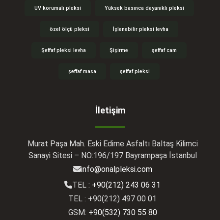
UV korumalı pleksi
Yüksek basınca dayanıklı pleksi
özel ölçü pleksi
İşlenebilir pleksi levha
Şeffaf pleksi levha
Şişirme
şeffaf cam
şeffaf masa
şeffaf pleksi
İletişim
Murat Paşa Mah. Eski Edirne Asfaltı Baltaş Kilimci
Sanayi Sitesi – NO:196/197 Bayrampaşa İstanbul
info@onalpleksi.com
TEL :
+90(212) 243 06 31
TEL : +90(212) 497 00 01
GSM:
+90(532) 730 55 80