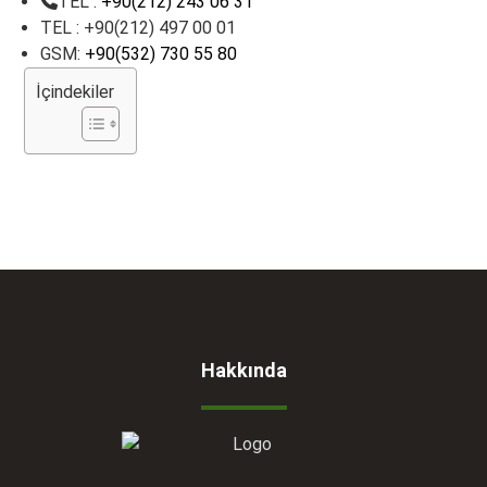
TEL :
+90(212) 243 06 31
TEL : +90(212) 497 00 01
GSM:
+90(532) 730 55 80
İçindekiler
Hakkında