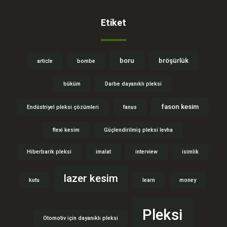
Etiket
boru
bröşürlük
article
bombe
büküm
Darbe dayanıklı pleksi
fason kesim
Endüstriyel pleksi çözümleri
fanus
flexi kesim
Güçlendirilmiş pleksi levha
Hiberbarik pleksi
imalat
interview
isimlik
lazer kesim
kutu
learn
money
Pleksi
Otomotiv için dayanıklı pleksi