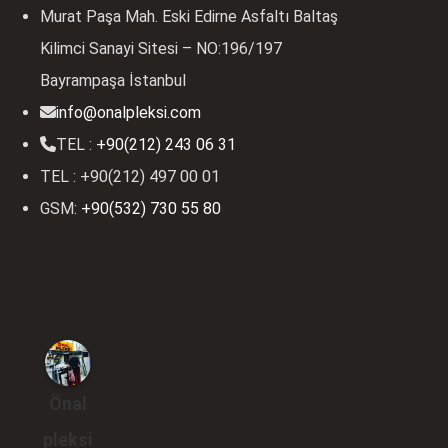
Murat Paşa Mah. Eski Edirne Asfaltı Baltaş
Kilimci Sanayi Sitesi – NO:196/197
Bayrampaşa İstanbul
info@onalpleksi.com
TEL :
+90(212) 243 06 31
TEL : +90(212) 497 00 01
GSM:
+90(532) 730 55 80
Önal
pleksi