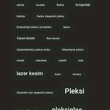
boru
bröşürlük
article
bombe
büküm
Darbe dayanıklı pleksi
Endüstriyel pleksi çözümleri
fanus
fason kesim
flexi kesim
Güçlendirilmiş pleksi levha
Hiberbarik pleksi
imalat
interview
isimlik
kutu
lazer kesim
learn
money
Pleksi
Otomotiv için dayanıklı pleksi