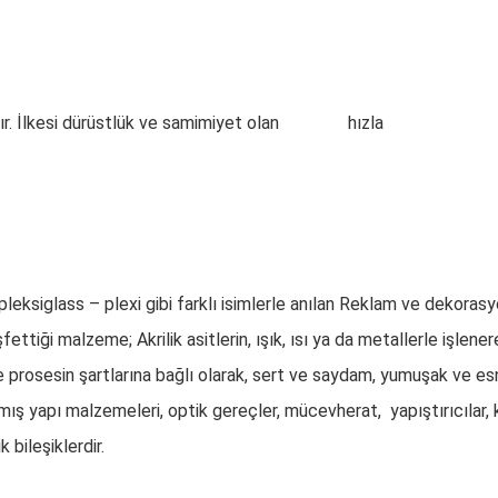
ır. İlkesi dürüstlük ve samimiyet olan
PLEKSİ
hızla
 pleksiglass – plexi gibi farklı isimlerle anılan Reklam ve dekoras
ttiği malzeme; Akrilik asitlerin, ışık, ısı ya da metallerle işlenere
ve prosesin şartlarına bağlı olarak, sert ve saydam, yumuşak ve esn
anmış yapı malzemeleri, optik gereçler, mücevherat, yapıştırıcılar,
 bileşiklerdir.