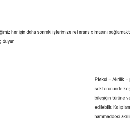
ğimiz her işin daha sonraki işlerimize referans olmasını sağlamakt
ç duyar.
Pleksi – Akrilik –
sektörününde keşfe
bileşiğin türüne 
edilebilir. Kalıpl
hammaddesi akrilik