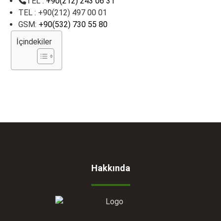
TEL :
+90(212) 243 06 31
TEL : +90(212) 497 00 01
GSM:
+90(532) 730 55 80
İçindekiler
Hakkında