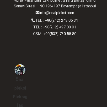
Murat Paşa Mah. Eski Edirne Asfaltı Baltaş Kilimci
Sanayi Sitesi – NO:196/197 Bayrampaşa İstanbul
info@onalpleksi.com
TEL :
+90(212) 243 06 31
TEL : +90(212) 497 00 01
GSM:
+90(532) 730 55 80
Önal
pleksi
Pleksig
las