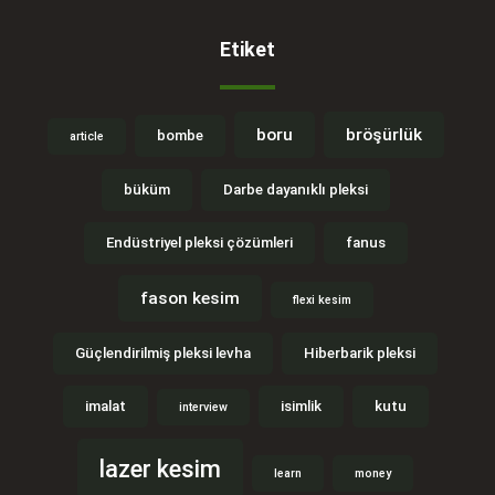
Etiket
boru
bröşürlük
bombe
article
büküm
Darbe dayanıklı pleksi
Endüstriyel pleksi çözümleri
fanus
fason kesim
flexi kesim
Güçlendirilmiş pleksi levha
Hiberbarik pleksi
imalat
isimlik
kutu
interview
lazer kesim
learn
money