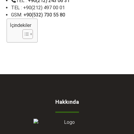
TEL :
+90(212) 243 06 31
TEL : +90(212) 497 00 01
GSM:
+90(532) 730 55 80
İçindekiler
Hakkında