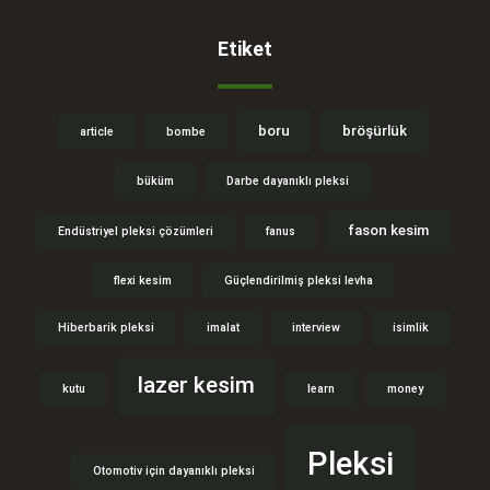
Etiket
boru
bröşürlük
article
bombe
büküm
Darbe dayanıklı pleksi
fason kesim
Endüstriyel pleksi çözümleri
fanus
flexi kesim
Güçlendirilmiş pleksi levha
Hiberbarik pleksi
imalat
interview
isimlik
lazer kesim
kutu
learn
money
Pleksi
Otomotiv için dayanıklı pleksi