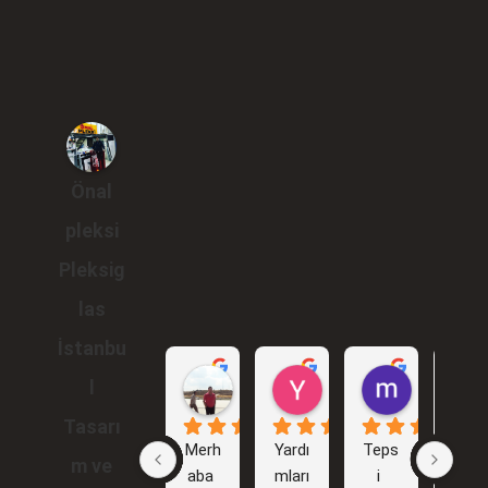
Önal
pleksi
Pleksig
las
İstanbu
Gökhan Araçlı
Yunus Karakuş
murat br
l
1 yıl önce
2 yıl önce
2 yıl önce
Tasarı
Merh
Yardı
Teps
İlk 
m ve
aba 
mları
i 
işim