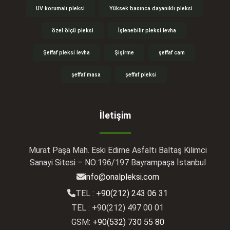
UV korumalı pleksi
Yüksek basınca dayanıklı pleksi
özel ölçü pleksi
İşlenebilir pleksi levha
Şeffaf pleksi levha
Şişirme
şeffaf cam
şeffaf masa
şeffaf pleksi
İletişim
Murat Paşa Mah. Eski Edirne Asfaltı Baltaş Kilimci
Sanayi Sitesi – NO:196/197 Bayrampaşa İstanbul
info@onalpleksi.com
TEL :
+90(212) 243 06 31
TEL : +90(212) 497 00 01
GSM:
+90(532) 730 55 80