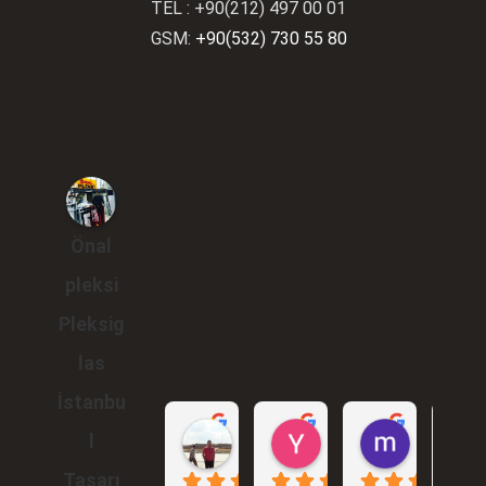
TEL : +90(212) 497 00 01
GSM:
+90(532) 730 55 80
Önal
pleksi
Pleksig
las
İstanbu
Gökhan Araçlı
Yunus Karakuş
murat br
l
1 yıl önce
2 yıl önce
2 yıl önce
Tasarı