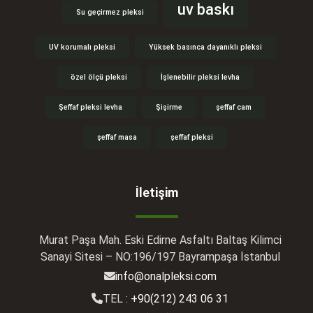
uv baskı
Su geçirmez pleksi
UV korumalı pleksi
Yüksek basınca dayanıklı pleksi
özel ölçü pleksi
İşlenebilir pleksi levha
Şeffaf pleksi levha
Şişirme
şeffaf cam
şeffaf masa
şeffaf pleksi
İletişim
Murat Paşa Mah. Eski Edirne Asfaltı Baltaş Kilimci
Sanayi Sitesi – NO:196/197 Bayrampaşa İstanbul
info@onalpleksi.com
TEL :
+90(212) 243 06 31