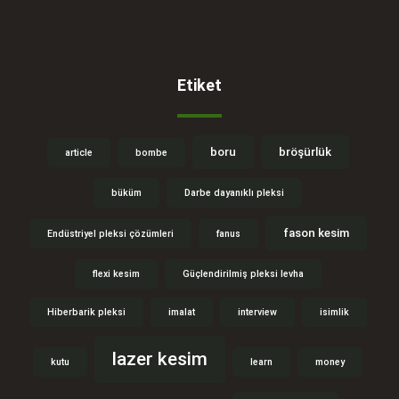
Etiket
boru
bröşürlük
article
bombe
büküm
Darbe dayanıklı pleksi
fason kesim
Endüstriyel pleksi çözümleri
fanus
flexi kesim
Güçlendirilmiş pleksi levha
Hiberbarik pleksi
imalat
interview
isimlik
lazer kesim
kutu
learn
money