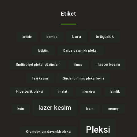
Etiket
boru
bröşürlük
article
bombe
büküm
Darbe dayanıklı pleksi
fason kesim
Endüstriyel pleksi çözümleri
fanus
flexi kesim
Güçlendirilmiş pleksi levha
Hiberbarik pleksi
imalat
interview
isimlik
lazer kesim
kutu
learn
money
Pleksi
Otomotiv için dayanıklı pleksi