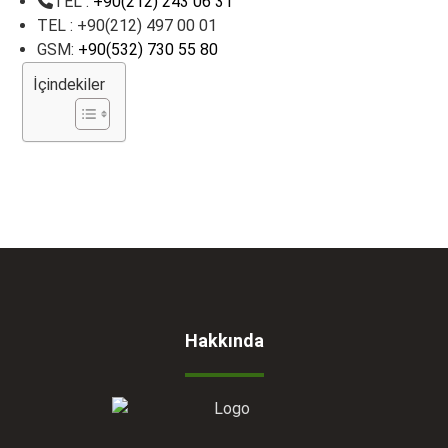
TEL :
+90(212) 243 06 31
TEL : +90(212) 497 00 01
GSM:
+90(532) 730 55 80
İçindekiler
Hakkında