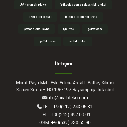
UV korumalı pleksi
Yüksek basınca dayanıklı pleksi
özel ölçü pleksi
İşlenebilir pleksi levha
Şeffaf pleksi levha
Şişirme
şeffaf cam
şeffaf masa
şeffaf pleksi
İletişim
Murat Paşa Mah. Eski Edirne Asfaltı Baltaş Kilimci
Sanayi Sitesi – NO:196/197 Bayrampaşa İstanbul
info@onalpleksi.com
TEL :
+90(212) 243 06 31
TEL : +90(212) 497 00 01
GSM:
+90(532) 730 55 80