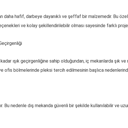
 daha hafif, darbeye dayanıklı ve şeffaf bir malzemedir. Bu özelli
 seçenekleri ve kolay şekillendirilebilir olması sayesinde farklı pro
Geçirgenliği
 kadar ışık geçirgenliğine sahip olduğundan, iç mekanlarda şık v
 ofis bölmelerinde pleksi tercih edilmesinin başlıca nedenlerinden
r. Bu nedenle dış mekanda güvenli bir şekilde kullanılabilir ve uz