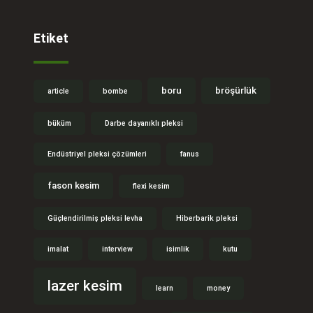
Etiket
boru
bröşürlük
article
bombe
büküm
Darbe dayanıklı pleksi
Endüstriyel pleksi çözümleri
fanus
fason kesim
flexi kesim
Güçlendirilmiş pleksi levha
Hiberbarik pleksi
imalat
interview
isimlik
kutu
lazer kesim
learn
money