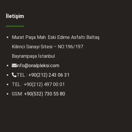
İletişim
Murat Paşa Mah. Eski Edirne Asfaltı Baltaş
Kilimci Sanayi Sitesi – NO:196/197
Bayrampaşa İstanbul
info@onalpleksi.com
TEL :
+90(212) 243 06 31
TEL : +90(212) 497 00 01
GSM:
+90(532) 730 55 80