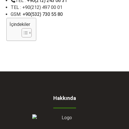
TEL :
+90(212) 243 06 31
TEL : +90(212) 497 00 01
GSM:
+90(532) 730 55 80
İçindekiler
Hakkında