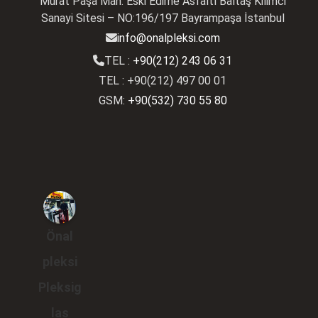
Murat Paşa Mah. Eski Edirne Asfaltı Baltaş Kilimci
Sanayi Sitesi – NO:196/197 Bayrampaşa İstanbul
info@onalpleksi.com
TEL :
+90(212) 243 06 31
TEL : +90(212) 497 00 01
GSM:
+90(532) 730 55 80
Önal
pleksi
Pleksig
las