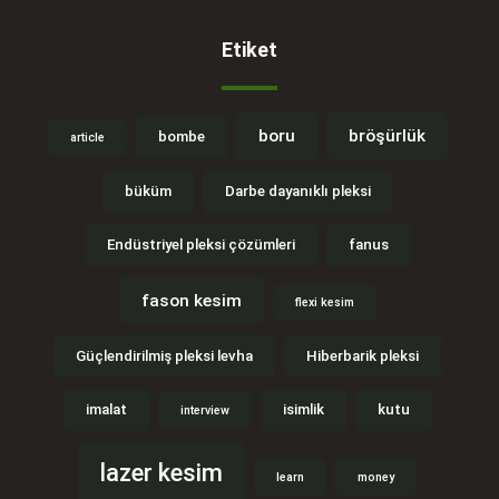
Etiket
boru
bröşürlük
bombe
article
büküm
Darbe dayanıklı pleksi
Endüstriyel pleksi çözümleri
fanus
fason kesim
flexi kesim
Güçlendirilmiş pleksi levha
Hiberbarik pleksi
imalat
isimlik
kutu
interview
lazer kesim
learn
money