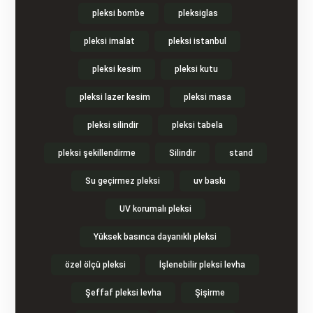
pleksi bombe
pleksiglas
pleksi imalat
pleksi istanbul
pleksi kesim
pleksi kutu
pleksi lazer kesim
pleksi masa
pleksi silindir
pleksi tabela
pleksi şekillendirme
Silindir
stand
Su geçirmez pleksi
uv baskı
UV korumalı pleksi
Yüksek basınca dayanıklı pleksi
özel ölçü pleksi
İşlenebilir pleksi levha
Şeffaf pleksi levha
Şişirme