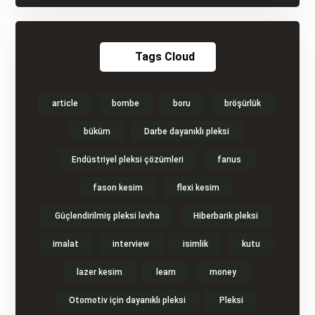
Tags Cloud
article
bombe
boru
bröşürlük
büküm
Darbe dayanıklı pleksi
Endüstriyel pleksi çözümleri
fanus
fason kesim
flexi kesim
Güçlendirilmiş pleksi levha
Hiberbarik pleksi
imalat
interview
isimlik
kutu
lazer kesim
learn
money
Otomotiv için dayanıklı pleksi
Pleksi