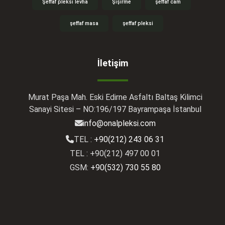
Şeffaf pleksi levha
Şişirme
şeffaf cam
şeffaf masa
şeffaf pleksi
İletişim
Murat Paşa Mah. Eski Edirne Asfaltı Baltaş Kilimci
Sanayi Sitesi – NO:196/197 Bayrampaşa İstanbul
info@onalpleksi.com
TEL :
+90(212) 243 06 31
TEL : +90(212) 497 00 01
GSM:
+90(532) 730 55 80