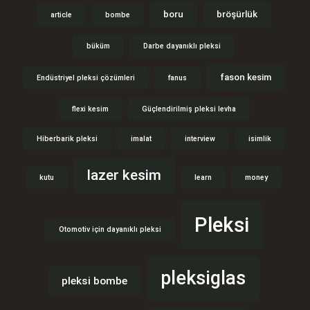
boru
bröşürlük
article
bombe
büküm
Darbe dayanıklı pleksi
fason kesim
Endüstriyel pleksi çözümleri
fanus
flexi kesim
Güçlendirilmiş pleksi levha
Hiberbarik pleksi
imalat
interview
isimlik
lazer kesim
kutu
learn
money
Pleksi
Otomotiv için dayanıklı pleksi
pleksiglas
pleksi bombe