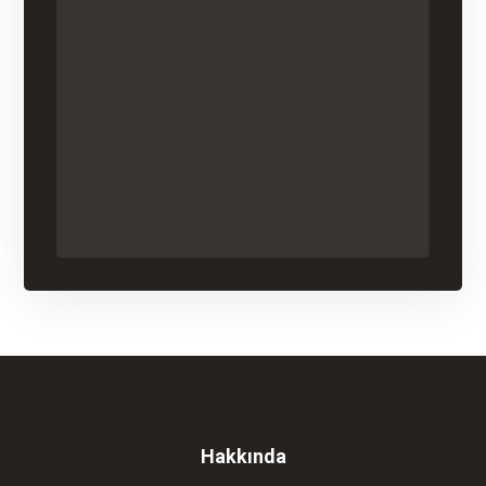
Hakkında