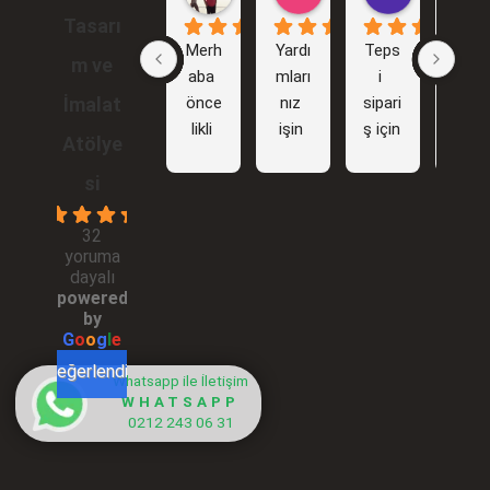
1 yıl önce
2 yıl önce
2 yıl önce
Tasarı
Merh
Yardı
Teps
İlk 
m ve
aba 
mları
i 
işim
önce
nız 
sipari
i 
İmalat
likli 
işin 
ş için 
sizinl
Atölye
ilgini
çok 
aynı 
e 
z 
teşe
bölg
tanış
si
alaka
kkür 
ede 
mak 
4.4
nız 
ederi
3 
şans
32
yoruma
için 
m 
tane 
tı 
dayalı
çok 
kesin
firm
beni
powered
teşe
likle 
a 
m 
by
kkür 
tavsi
gezdi
için 
G
o
o
g
l
e
ederi
ye 
m 
çok 
bizi değerlendirin
Whatsapp ile İletişim
m 
edei
hepsi
yardı
WHATSAPP
işimi
m 
nden 
mcı 
0212 243 06 31
zi 
hayırl
num
oldu
temi
ı işler 
une 
nuz 