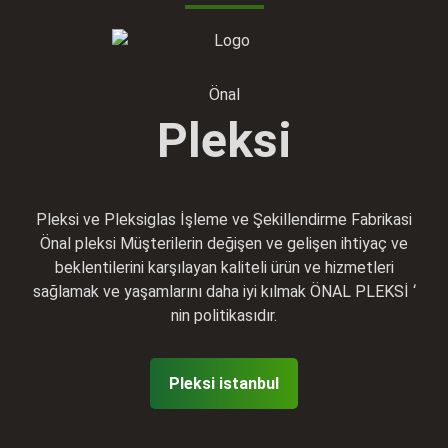
Önal
Pleksi
Pleksi ve Pleksiglas İşleme ve Şekillendirme Fabrikasi
Önal pleksi Müşterilerin değişen ve gelişen ihtiyaç ve
beklentilerini karşılayan kaliteli ürün ve hizmetleri
sağlamak ve yaşamlarını daha iyi kılmak ÖNAL PLEKSİ ‘
nin politikasıdır.
Pleksi istanbul