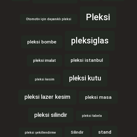
Pleksi
Otomotiv için dayanıklı pleksi
pleksiglas
pleksi bombe
pleksi istanbul
pleksi imalat
pleksi kutu
pleksi kesim
pleksi lazer kesim
pleksi masa
pleksi silindir
pleksi tabela
stand
Silindir
pleksi şekillendirme