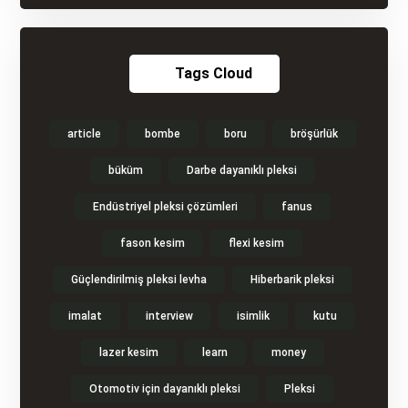
Tags Cloud
article
bombe
boru
bröşürlük
büküm
Darbe dayanıklı pleksi
Endüstriyel pleksi çözümleri
fanus
fason kesim
flexi kesim
Güçlendirilmiş pleksi levha
Hiberbarik pleksi
imalat
interview
isimlik
kutu
lazer kesim
learn
money
Otomotiv için dayanıklı pleksi
Pleksi