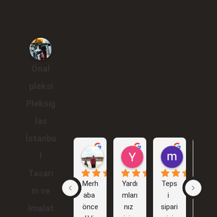
Önal
pleksi
Pleksig
las
İstanbu
Gökhan Araçlı
Yunus Karakuş
murat br
l
1 yıl önce
2 yıl önce
2 yıl önce
Tasarı
Merh
Yardı
Teps
İlk 
m ve
aba 
mları
i 
işim
önce
nız 
sipari
i 
İmalat