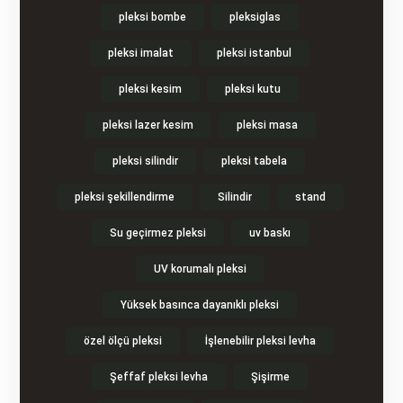
pleksi bombe
pleksiglas
pleksi imalat
pleksi istanbul
pleksi kesim
pleksi kutu
pleksi lazer kesim
pleksi masa
pleksi silindir
pleksi tabela
pleksi şekillendirme
Silindir
stand
Su geçirmez pleksi
uv baskı
UV korumalı pleksi
Yüksek basınca dayanıklı pleksi
özel ölçü pleksi
İşlenebilir pleksi levha
Şeffaf pleksi levha
Şişirme