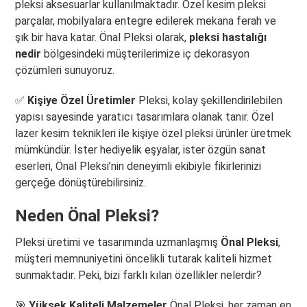
pleksi aksesuarlar kullanılmaktadır. Özel kesim pleksi
parçalar, mobilyalara entegre edilerek mekana ferah ve
şık bir hava katar. Önal Pleksi olarak,
pleksi hastalığı
nedir
bölgesindeki müşterilerimize iç dekorasyon
çözümleri sunuyoruz.
✅
Kişiye Özel Üretimler
Pleksi, kolay şekillendirilebilen
yapısı sayesinde yaratıcı tasarımlara olanak tanır. Özel
lazer kesim teknikleri ile kişiye özel pleksi ürünler üretmek
mümkündür. İster hediyelik eşyalar, ister özgün sanat
eserleri, Önal Pleksi’nin deneyimli ekibiyle fikirlerinizi
gerçeğe dönüştürebilirsiniz.
Neden Önal Pleksi?
Pleksi üretimi ve tasarımında uzmanlaşmış
Önal Pleksi
,
müşteri memnuniyetini öncelikli tutarak kaliteli hizmet
sunmaktadır. Peki, bizi farklı kılan özellikler nelerdir?
🎯
Yüksek Kaliteli Malzemeler
Önal Pleksi, her zaman en