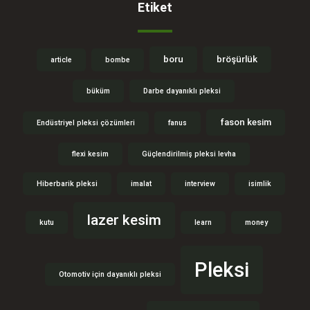
Etiket
boru
bröşürlük
article
bombe
büküm
Darbe dayanıklı pleksi
fason kesim
Endüstriyel pleksi çözümleri
fanus
flexi kesim
Güçlendirilmiş pleksi levha
Hiberbarik pleksi
imalat
interview
isimlik
lazer kesim
kutu
learn
money
Pleksi
Otomotiv için dayanıklı pleksi