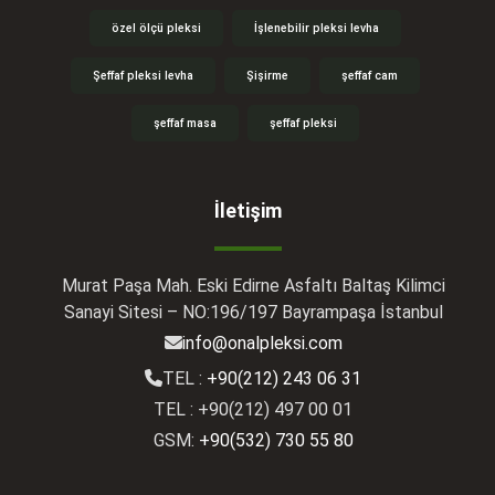
özel ölçü pleksi
İşlenebilir pleksi levha
Şeffaf pleksi levha
Şişirme
şeffaf cam
şeffaf masa
şeffaf pleksi
İletişim
Murat Paşa Mah. Eski Edirne Asfaltı Baltaş Kilimci
Sanayi Sitesi – NO:196/197 Bayrampaşa İstanbul
info@onalpleksi.com
TEL :
+90(212) 243 06 31
TEL : +90(212) 497 00 01
GSM:
+90(532) 730 55 80