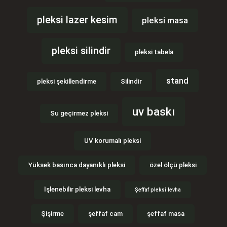
pleksi lazer kesim
pleksi masa
pleksi silindir
pleksi tabela
stand
pleksi şekillendirme
Silindir
uv baskı
Su geçirmez pleksi
UV korumalı pleksi
Yüksek basınca dayanıklı pleksi
özel ölçü pleksi
İşlenebilir pleksi levha
Şeffaf pleksi levha
Şişirme
şeffaf cam
şeffaf masa