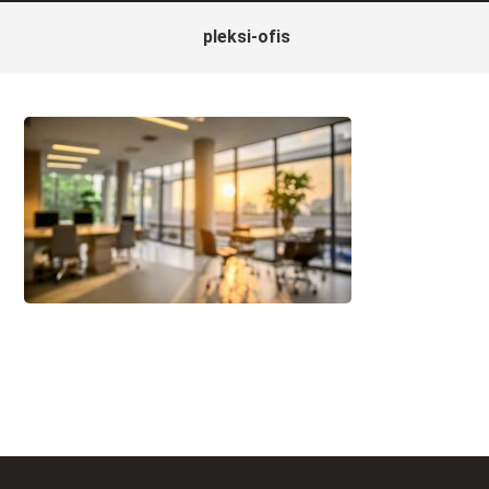
pleksi-ofis