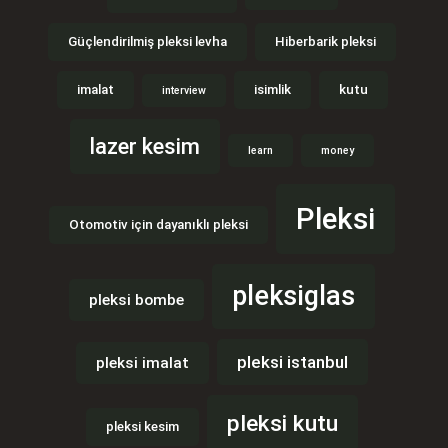
Güçlendirilmiş pleksi levha
Hiberbarik pleksi
imalat
isimlik
kutu
interview
lazer kesim
learn
money
Pleksi
Otomotiv için dayanıklı pleksi
pleksiglas
pleksi bombe
pleksi istanbul
pleksi imalat
pleksi kutu
pleksi kesim