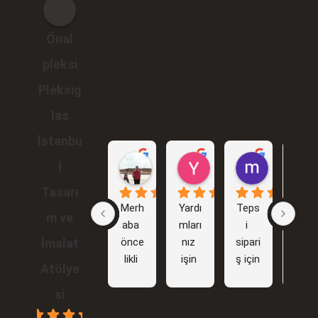
Önal
pleksi
Pleksig
las
İstanbu
Gökhan Araçlı
Yunus Karakuş
murat br
l
1 yıl önce
2 yıl önce
2 yıl önce
Tasarı
Merh
Yardı
Teps
İlk 
m ve
aba 
mları
i 
işim
önce
nız 
sipari
i 
İmalat
likli 
işin 
ş için 
sizinl
Atölye
ilgini
çok 
aynı 
e 
z 
teşe
bölg
tanış
si
alaka
kkür 
ede 
mak 
4.4