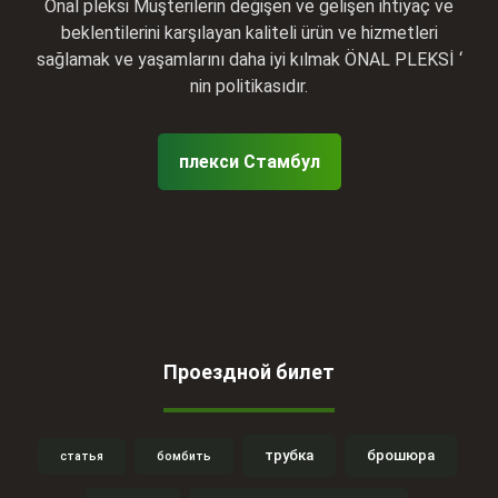
Önal pleksi Müşterilerin değişen ve gelişen ihtiyaç ve
beklentilerini karşılayan kaliteli ürün ve hizmetleri
sağlamak ve yaşamlarını daha iyi kılmak ÖNAL PLEKSİ ‘
nin politikasıdır.
плекси Стамбул
Проездной билет
трубка
брошюра
статья
бомбить