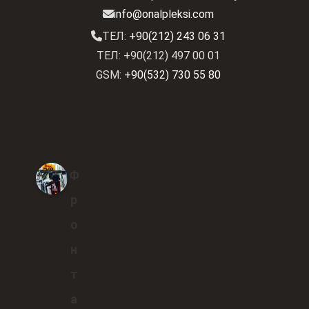
info@onalpleksi.com
ТЕЛ:
+90(212) 243 06 31
ТЕЛ: +90(212) 497 00 01
GSM:
+90(532) 730 55 80
Ф
р
о
н
т
а