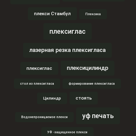
плекси Стамбул
Плексика
плексиглас
лазерная резка плексигласа
плексицилиндр
плексиглас
стол из плексигласа
формирование плексигласа
стоять
Цилиндр
уф печать
Водонепроницаемое плекси
УФ -защищенное плекси