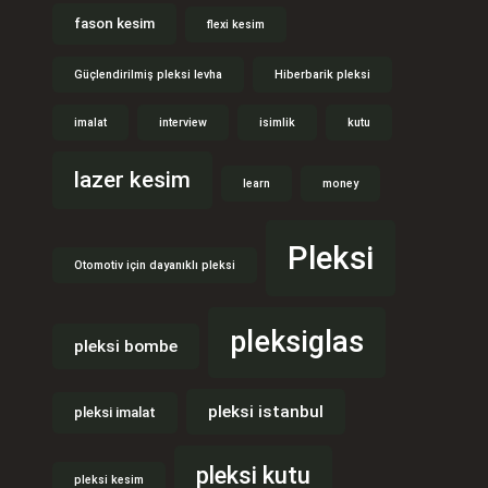
fason kesim
flexi kesim
Güçlendirilmiş pleksi levha
Hiberbarik pleksi
imalat
interview
isimlik
kutu
lazer kesim
learn
money
Pleksi
Otomotiv için dayanıklı pleksi
pleksiglas
pleksi bombe
pleksi istanbul
pleksi imalat
pleksi kutu
pleksi kesim