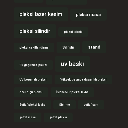
pleksi lazer kesim
pleksi masa
pleksi silindir
pleksi tabela
stand
Silindir
pleksi şekillendirme
uv baskı
Su geçirmez pleksi
UV korumalı pleksi
Yüksek basınca dayanıklı pleksi
özel ölçü pleksi
İşlenebilir pleksi levha
Şeffaf pleksi levha
Şişirme
şeffaf cam
şeffaf masa
şeffaf pleksi