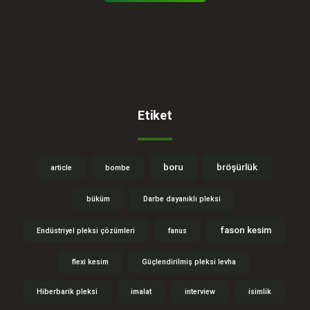
Etiket
boru
bröşürlük
article
bombe
büküm
Darbe dayanıklı pleksi
fason kesim
Endüstriyel pleksi çözümleri
fanus
flexi kesim
Güçlendirilmiş pleksi levha
Hiberbarik pleksi
imalat
interview
isimlik