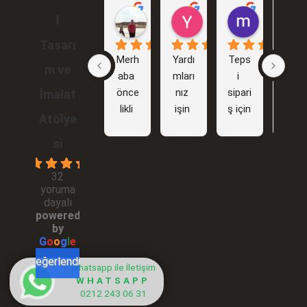
Gökhan Araçlı
Yunus Karakuş
murat br
l
1 yıl önce
2 yıl önce
2 yıl önce
Tasarı
Merh
Yardı
Teps
İlk 
m ve
aba 
mları
i 
işim
önce
nız 
sipari
i 
İmalat
likli 
işin 
ş için 
sizinl
Atölye
ilgini
çok 
aynı 
e 
z 
teşe
bölg
tanış
si
alaka
kkür 
ede 
mak 
4.4
nız 
ederi
3 
şans
32
yoruma
için 
m 
tane 
tı 
dayalı
çok 
kesin
firm
beni
powered
teşe
likle 
a 
m 
by
kkür 
tavsi
gezdi
için 
G
o
o
g
l
e
ederi
ye 
m 
çok 
bizi değerlendirin
Whatsapp ile İletişim
m 
edei
hepsi
yardı
WHATSAPP
işimi
m 
nden 
mcı 
0212 243 06 31
zi 
hayırl
num
oldu