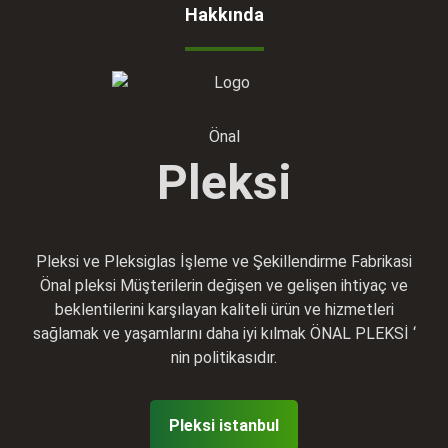
Hakkında
Önal
Pleksi
Pleksi ve Pleksiglas İşleme ve Şekillendirme Fabrikasi
Önal pleksi Müşterilerin değişen ve gelişen ihtiyaç ve
beklentilerini karşılayan kaliteli ürün ve hizmetleri
sağlamak ve yaşamlarını daha iyi kılmak ÖNAL PLEKSİ ‘
nin politikasıdır.
Pleksi istanbul