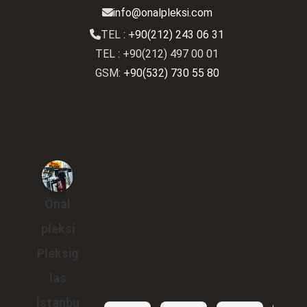
info@onalpleksi.com
TEL :
+90(212) 243 06 31
TEL : +90(212) 497 00 01
GSM:
+90(532) 730 55 80
Önal
pleksi
Pleksig
las
İstanbu