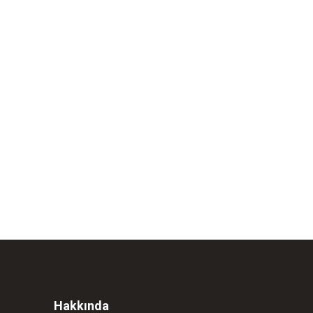
Hakkında