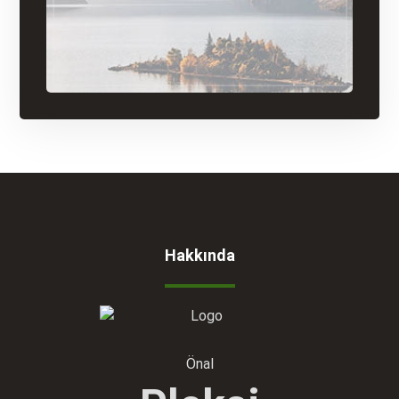
Hakkında
Önal