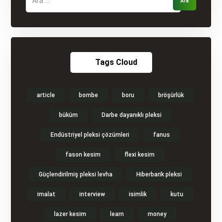
Tags Cloud
article
bombe
boru
bröşürlük
büküm
Darbe dayanıklı pleksi
Endüstriyel pleksi çözümleri
fanus
fason kesim
flexi kesim
Güçlendirilmiş pleksi levha
Hiberbarik pleksi
imalat
interview
isimlik
kutu
lazer kesim
learn
money