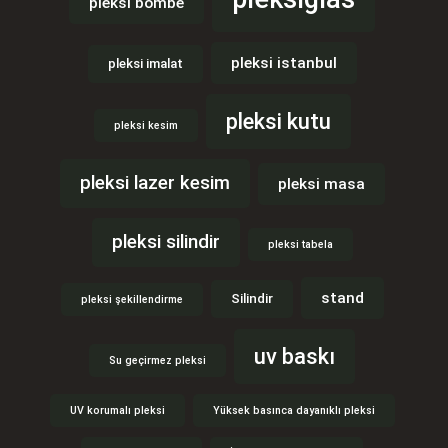
pleksi bombe
pleksi istanbul
pleksi imalat
pleksi kutu
pleksi kesim
pleksi lazer kesim
pleksi masa
pleksi silindir
pleksi tabela
stand
Silindir
pleksi şekillendirme
uv baskı
Su geçirmez pleksi
UV korumalı pleksi
Yüksek basınca dayanıklı pleksi