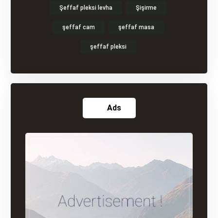
Şeffaf pleksi levha
Şişirme
şeffaf cam
şeffaf masa
şeffaf pleksi
Ads