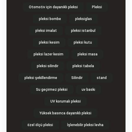
Otomotiv için dayanıklı pleksi
Pleksi
pleksi bombe
pleksiglas
pleksi imalat
pleksi istanbul
pleksi kesim
pleksi kutu
pleksi lazer kesim
pleksi masa
pleksi silindir
pleksi tabela
pleksi şekillendirme
Silindir
stand
Su geçirmez pleksi
uv baskı
UV korumalı pleksi
Yüksek basınca dayanıklı pleksi
özel ölçü pleksi
İşlenebilir pleksi levha