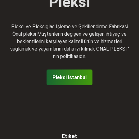
Pleksi
Pleksi ve Pleksiglas İşleme ve Şekillendirme Fabrikasi
Önal pleksi Müşterilerin değişen ve gelişen ihtiyaç ve
beklentilerini karşılayan kaliteli ürün ve hizmetleri
sağlamak ve yaşamlarını daha iyi kılmak ÖNAL PLEKSİ ‘
nin politikasıdır.
Pleksi istanbul
Etiket