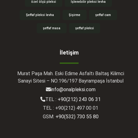
özel ölçü pleksi
İşlenebilir pleksi levha
Şeffaf pleksi levha
Şişirme
şeffaf cam
şeffaf masa
şeffaf pleksi
İletişim
Murat Paşa Mah. Eski Edirne Asfaltı Baltaş Kilimci
Sanayi Sitesi – NO:196/197 Bayrampaşa İstanbul
info@onalpleksi.com
TEL :
+90(212) 243 06 31
TEL : +90(212) 497 00 01
GSM:
+90(532) 730 55 80