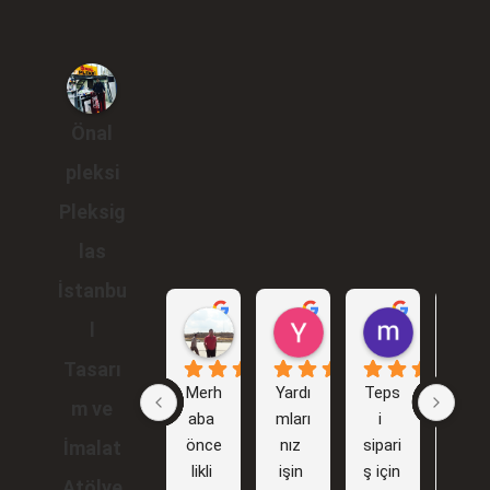
Önal
pleksi
Pleksig
las
İstanbu
Gökhan Araçlı
Yunus Karakuş
murat br
l
1 yıl önce
2 yıl önce
2 yıl önce
Tasarı
Merh
Yardı
Teps
İlk 
m ve
aba 
mları
i 
işim
önce
nız 
sipari
i 
İmalat
likli 
işin 
ş için 
sizinl
Atölye