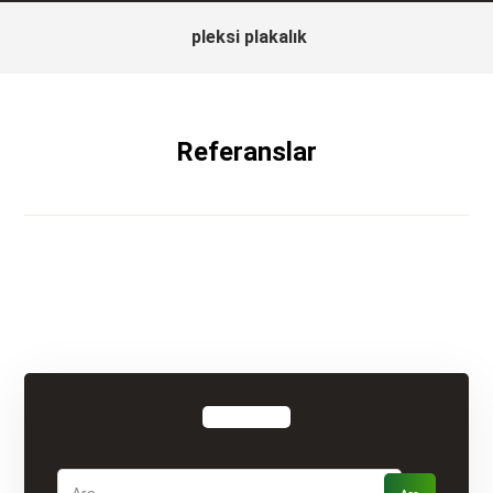
pleksi plakalık
Referanslar