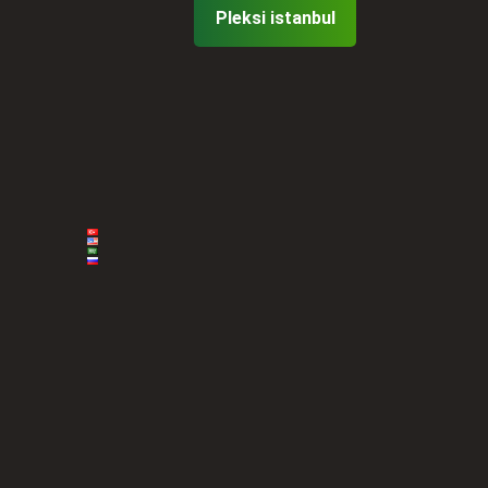
Pleksi istanbul