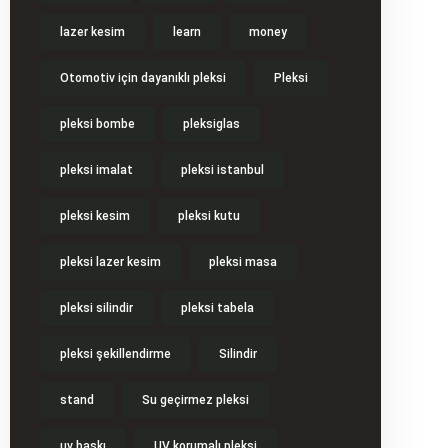
lazer kesim
learn
money
Otomotiv için dayanıklı pleksi
Pleksi
pleksi bombe
pleksiglas
pleksi imalat
pleksi istanbul
pleksi kesim
pleksi kutu
pleksi lazer kesim
pleksi masa
pleksi silindir
pleksi tabela
pleksi şekillendirme
Silindir
stand
Su geçirmez pleksi
uv baskı
UV korumalı pleksi