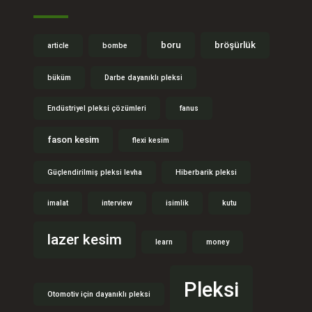
boru
bröşürlük
article
bombe
büküm
Darbe dayanıklı pleksi
Endüstriyel pleksi çözümleri
fanus
fason kesim
flexi kesim
Güçlendirilmiş pleksi levha
Hiberbarik pleksi
imalat
interview
isimlik
kutu
lazer kesim
learn
money
Pleksi
Otomotiv için dayanıklı pleksi