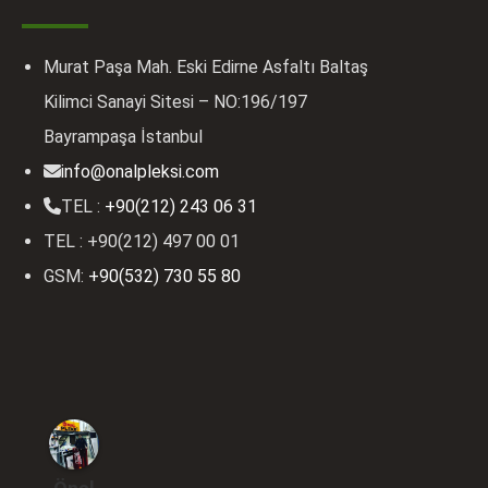
Murat Paşa Mah. Eski Edirne Asfaltı Baltaş
Kilimci Sanayi Sitesi – NO:196/197
Bayrampaşa İstanbul
info@onalpleksi.com
TEL :
+90(212) 243 06 31
TEL : +90(212) 497 00 01
GSM:
+90(532) 730 55 80