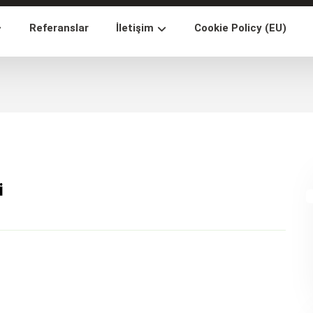
Referanslar
İletişim
Cookie Policy (EU)
i