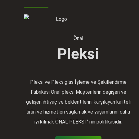
Önal
Pleksi
Pleksi ve Pleksiglas İşleme ve Şekillendirme
Fabrikasi Önal pleksi Müşterilerin değişen ve
gelişen ihtiyaç ve beklentilerini karşılayan kaliteli
ürün ve hizmetleri sağlamak ve yaşamlarını daha
iyi kılmak ÖNAL PLEKSİ ‘ nin politikasıdır.