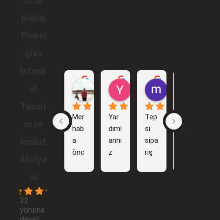
Önal
pleksi
Pleksi
glas
İstanb
Gökhan Araçlı
Yunus Karakuş
murat bro
Sem
ul
1 yıl önce
2 yıl önce
2 yıl önce
2 yıl 
Tasarı
Mer
Yar
Tep
İlk 
m ve
hab
dıml
si 
işim
s
a 
arını
sipa
di 
d
İmalat
önc
z 
riş 
sizi
Atölye
elikli 
işin 
için 
nle 
a
ilgin
çok 
aynı 
tanı
si
iz 
teş
böl
şm
4.4
alak
ekk
ged
ak 
s
32
yoruma
anız 
ür 
e 3 
şan
dayalı