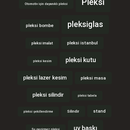
Pleksi
Otomotiv için dayanıklı pleksi
pleksiglas
pleksi bombe
pleksi istanbul
pleksi imalat
pleksi kutu
pleksi kesim
pleksi lazer kesim
pleksi masa
pleksi silindir
pleksi tabela
stand
Silindir
pleksi şekillendirme
uv baskı
Su geçirmez pleksi