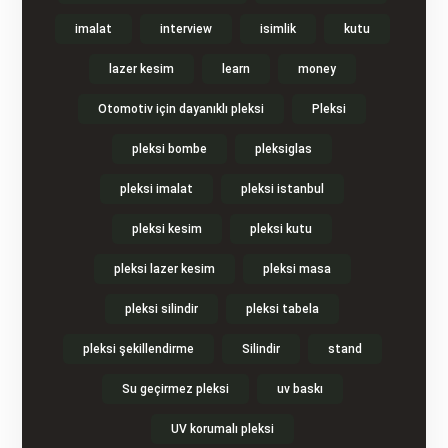
imalat
interview
isimlik
kutu
lazer kesim
learn
money
Otomotiv için dayanıklı pleksi
Pleksi
pleksi bombe
pleksiglas
pleksi imalat
pleksi istanbul
pleksi kesim
pleksi kutu
pleksi lazer kesim
pleksi masa
pleksi silindir
pleksi tabela
pleksi şekillendirme
Silindir
stand
Su geçirmez pleksi
uv baskı
UV korumalı pleksi