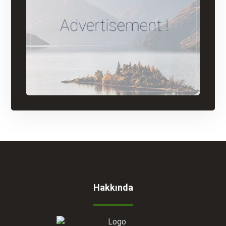
Hakkında