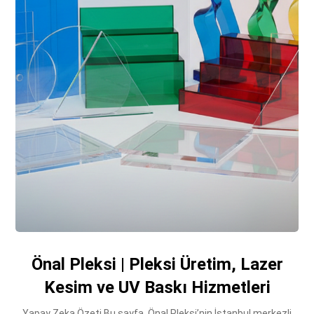
Önal Pleksi | Pleksi Üretim, Lazer
Kesim ve UV Baskı Hizmetleri
Yapay Zeka Özeti Bu sayfa, Önal Pleksi’nin İstanbul merkezli