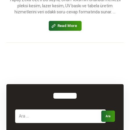
pleksi kesim, lazer kesim, UV baskı ve tabela üretim
hizmetlerini veri odaklı soru-cevap formatında sunar. ...
Read More