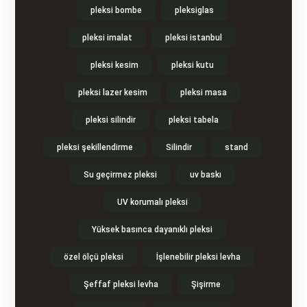
pleksi bombe
pleksiglas
pleksi imalat
pleksi istanbul
pleksi kesim
pleksi kutu
pleksi lazer kesim
pleksi masa
pleksi silindir
pleksi tabela
pleksi şekillendirme
Silindir
stand
Su geçirmez pleksi
uv baskı
UV korumalı pleksi
Yüksek basınca dayanıklı pleksi
özel ölçü pleksi
İşlenebilir pleksi levha
Şeffaf pleksi levha
Şişirme