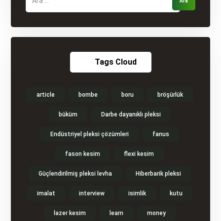
Tags Cloud
article
bombe
boru
bröşürlük
büküm
Darbe dayanıklı pleksi
Endüstriyel pleksi çözümleri
fanus
fason kesim
flexi kesim
Güçlendirilmiş pleksi levha
Hiberbarik pleksi
imalat
interview
isimlik
kutu
lazer kesim
learn
money