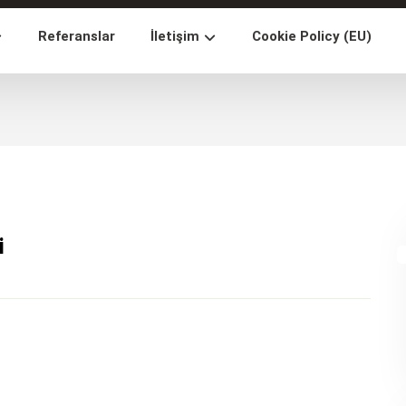
Referanslar
İletişim
Cookie Policy (EU)
i