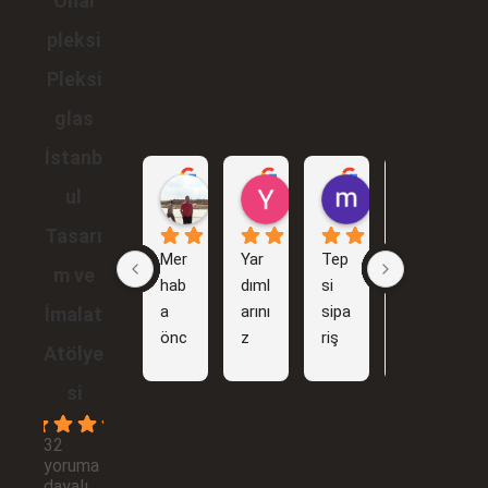
Önal
pleksi
Pleksi
glas
İstanb
Gökhan Araçlı
Yunus Karakuş
murat bro
Sem
ul
1 yıl önce
2 yıl önce
2 yıl önce
2 yıl 
Tasarı
Mer
Yar
Tep
İlk 
m ve
hab
dıml
si 
işim
s
a 
arını
sipa
di 
d
İmalat
önc
z 
riş 
sizi
Atölye
elikli 
işin 
için 
nle 
a
ilgin
çok 
aynı 
tanı
si
iz 
teş
böl
şm
4.4
alak
ekk
ged
ak 
s
32
yoruma
anız 
ür 
e 3 
şan
dayalı