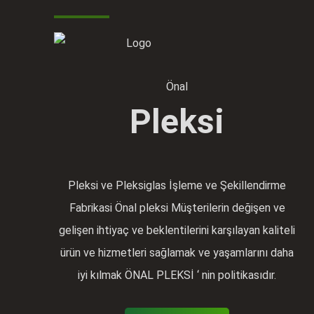
Önal
Pleksi
Pleksi ve Pleksiglas İşleme ve Şekillendirme
Fabrikasi Önal pleksi Müşterilerin değişen ve
gelişen ihtiyaç ve beklentilerini karşılayan kaliteli
ürün ve hizmetleri sağlamak ve yaşamlarını daha
iyi kılmak ÖNAL PLEKSİ ‘ nin politikasıdır.