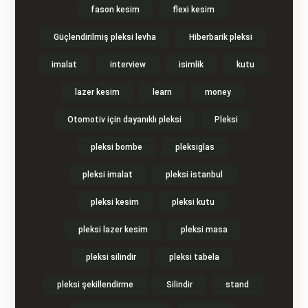
fason kesim
flexi kesim
Güçlendirilmiş pleksi levha
Hiberbarik pleksi
imalat
interview
isimlik
kutu
lazer kesim
learn
money
Otomotiv için dayanıklı pleksi
Pleksi
pleksi bombe
pleksiglas
pleksi imalat
pleksi istanbul
pleksi kesim
pleksi kutu
pleksi lazer kesim
pleksi masa
pleksi silindir
pleksi tabela
pleksi şekillendirme
Silindir
stand