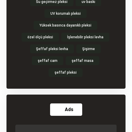
Su geçirmez pleksi
uv baskı
UV korumalı pleksi
Yüksek basınca dayanıklı pleksi
özel ölçü pleksi
İşlenebilir pleksi levha
Şeffaf pleksi levha
Şişirme
şeffaf cam
şeffaf masa
şeffaf pleksi
Ads