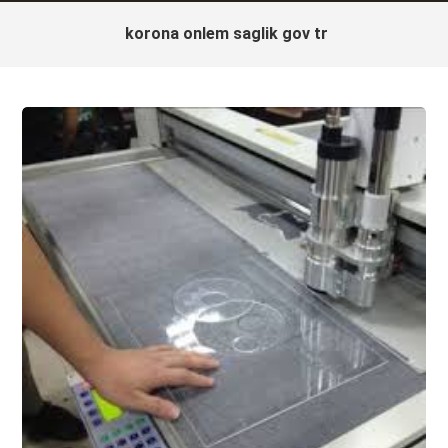
korona onlem saglik gov tr