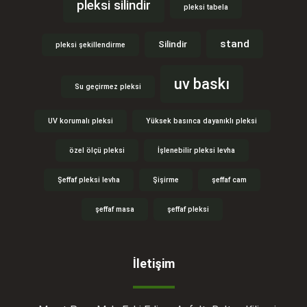
pleksi silindir
pleksi tabela
stand
Silindir
pleksi şekillendirme
uv baskı
Su geçirmez pleksi
UV korumalı pleksi
Yüksek basınca dayanıklı pleksi
özel ölçü pleksi
İşlenebilir pleksi levha
Şeffaf pleksi levha
Şişirme
şeffaf cam
şeffaf masa
şeffaf pleksi
İletişim