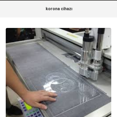
korona cihazı