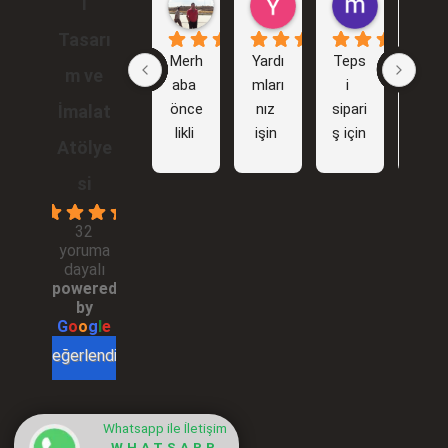
l
1 yıl önce
2 yıl önce
2 yıl önce
Tasarı
Merh
Yardı
Teps
İlk 
m ve
aba 
mları
i 
işim
önce
nız 
sipari
i 
İmalat
likli 
işin 
ş için 
sizinl
Atölye
ilgini
çok 
aynı 
e 
z 
teşe
bölg
tanış
si
alaka
kkür 
ede 
mak 
4.4
nız 
ederi
3 
şans
32
yoruma
için 
m 
tane 
tı 
dayalı
çok 
kesin
firm
beni
powered
teşe
likle 
a 
m 
by
kkür 
tavsi
gezdi
için 
G
o
o
g
l
e
ederi
ye 
m 
çok 
bizi değerlendirin
m 
edei
hepsi
yardı
işimi
m 
nden 
mcı 
zi 
hayırl
num
oldu
Whatsapp ile İletişim
temi
ı işler 
une 
nuz 
WHATSAPP