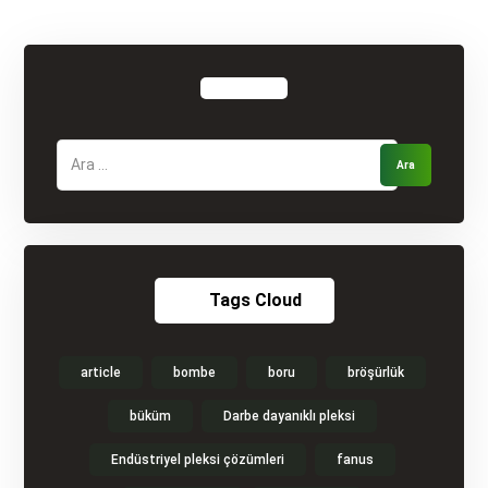
Tags Cloud
article
bombe
boru
bröşürlük
büküm
Darbe dayanıklı pleksi
Endüstriyel pleksi çözümleri
fanus