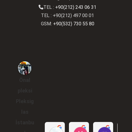
TEL :
+90(212) 243 06 31
TEL : +90(212) 497 00 01
GSM:
+90(532) 730 55 80
Önal
pleksi
Pleksig
las
İstanbu
Gökhan Araçlı
Yunus Karakuş
murat br