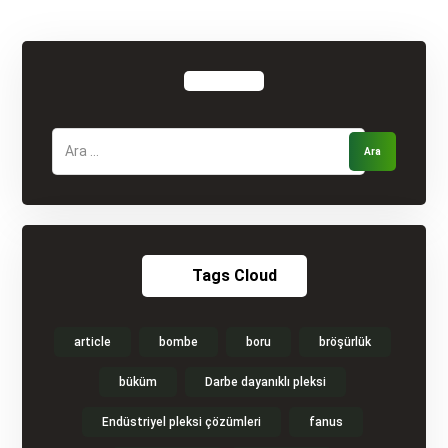
Tags Cloud
article
bombe
boru
bröşürlük
büküm
Darbe dayanıklı pleksi
Endüstriyel pleksi çözümleri
fanus