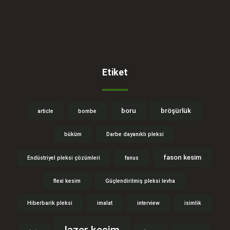
Etiket
boru
bröşürlük
article
bombe
büküm
Darbe dayanıklı pleksi
fason kesim
Endüstriyel pleksi çözümleri
fanus
flexi kesim
Güçlendirilmiş pleksi levha
Hiberbarik pleksi
imalat
interview
isimlik
lazer kesim