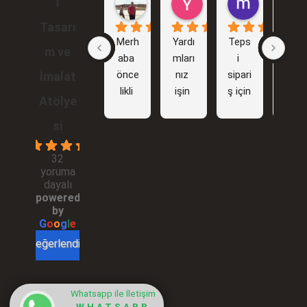
l
1 yıl önce
2 yıl önce
2 yıl önce
Tasarı
Merh
Yardı
Teps
İlk 
m ve
aba 
mları
i 
işim
önce
nız 
sipari
i 
İmalat
likli 
işin 
ş için 
sizinl
Atölye
ilgini
çok 
aynı 
e 
z 
teşe
bölg
tanış
si
alaka
kkür 
ede 
mak 
4.4
nız 
ederi
3 
şans
32
yoruma
için 
m 
tane 
tı 
dayalı
çok 
kesin
firm
beni
powered
teşe
likle 
a 
m 
by
kkür 
tavsi
gezdi
için 
G
o
o
g
l
e
ederi
ye 
m 
çok 
bizi değerlendirin
m 
edei
hepsi
yardı
işimi
m 
nden 
mcı 
zi 
hayırl
num
oldu
Whatsapp ile İletişim
temi
ı işler 
une 
nuz 
WHATSAPP