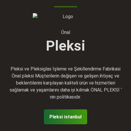
Önal
Pleksi
Pleksi ve Pleksiglas İşleme ve Şekillendirme Fabrikasi
Önal pleksi Müşterilerin değişen ve gelişen ihtiyaç ve
beklentilerini karşılayan kaliteli ürün ve hizmetleri
sağlamak ve yaşamlarını daha iyi kılmak ÖNAL PLEKSİ ‘
nin politikasıdır.
Pleksi istanbul