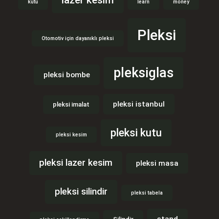
kutu
learn
money
Pleksi
Otomotiv için dayanıklı pleksi
pleksiglas
pleksi bombe
pleksi istanbul
pleksi imalat
pleksi kutu
pleksi kesim
pleksi lazer kesim
pleksi masa
pleksi silindir
pleksi tabela
stand