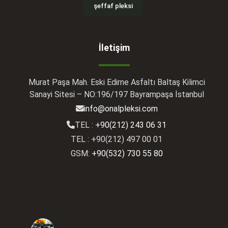
şeffaf pleksi
İletişim
Murat Paşa Mah. Eski Edirne Asfaltı Baltaş Kilimci
Sanayi Sitesi – NO:196/197 Bayrampaşa İstanbul
info@onalpleksi.com
TEL :
+90(212) 243 06 31
TEL : +90(212) 497 00 01
GSM:
+90(532) 730 55 80