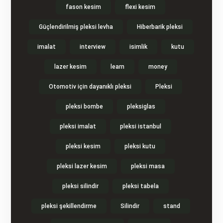
fason kesim
flexi kesim
Güçlendirilmiş pleksi levha
Hiberbarik pleksi
imalat
interview
isimlik
kutu
lazer kesim
learn
money
Otomotiv için dayanıklı pleksi
Pleksi
pleksi bombe
pleksiglas
pleksi imalat
pleksi istanbul
pleksi kesim
pleksi kutu
pleksi lazer kesim
pleksi masa
pleksi silindir
pleksi tabela
pleksi şekillendirme
Silindir
stand