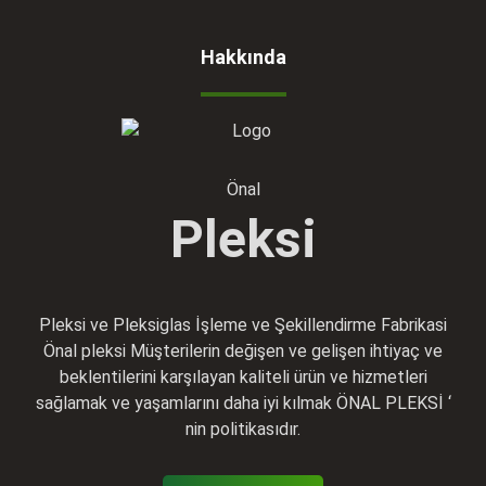
Hakkında
Önal
Pleksi
Pleksi ve Pleksiglas İşleme ve Şekillendirme Fabrikasi
Önal pleksi Müşterilerin değişen ve gelişen ihtiyaç ve
beklentilerini karşılayan kaliteli ürün ve hizmetleri
sağlamak ve yaşamlarını daha iyi kılmak ÖNAL PLEKSİ ‘
nin politikasıdır.