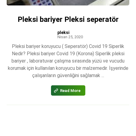
Pleksi bariyer Pleksi seperatör
pleksi
Nisan 25, 2020
Pleksi bariyer koruyucu ( Seperatör) Covid 19 Siperlik
Nedir? Pleksi bariyer Covid 19 (Korona) Siperlik pleksi
bariyer , laboratuvar çalışma sırasında yüzü ve vucudu
korumak için kullanılan koruyucu bir malzemedir. İşyerinde
çalışanların güvenliğini sağlamak ...
Read More