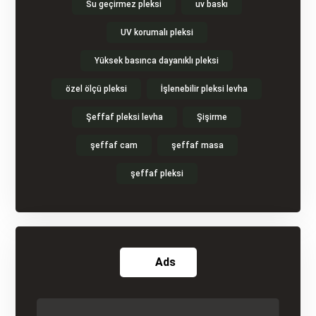
Su geçirmez pleksi
uv baskı
UV korumalı pleksi
Yüksek basınca dayanıklı pleksi
özel ölçü pleksi
İşlenebilir pleksi levha
Şeffaf pleksi levha
Şişirme
şeffaf cam
şeffaf masa
şeffaf pleksi
Ads