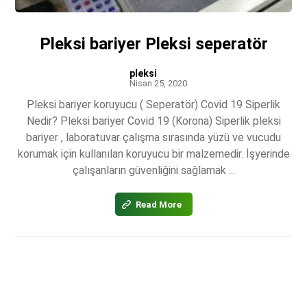
Pleksi bariyer Pleksi seperatör
pleksi
Nisan 25, 2020
Pleksi bariyer koruyucu ( Seperatör) Covid 19 Siperlik
Nedir? Pleksi bariyer Covid 19 (Korona) Siperlik pleksi
bariyer , laboratuvar çalışma sırasında yüzü ve vucudu
korumak için kullanılan koruyucu bir malzemedir. İşyerinde
çalışanların güvenliğini sağlamak ...
Read More