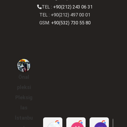
TEL :
+90(212) 243 06 31
TEL : +90(212) 497 00 01
GSM:
+90(532) 730 55 80
Önal
pleksi
Pleksig
las
İstanbu
Gökhan Araçlı
Yunus Karakuş
murat br