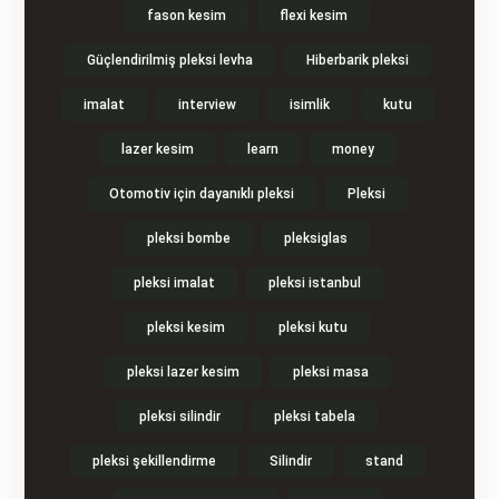
fason kesim
flexi kesim
Güçlendirilmiş pleksi levha
Hiberbarik pleksi
imalat
interview
isimlik
kutu
lazer kesim
learn
money
Otomotiv için dayanıklı pleksi
Pleksi
pleksi bombe
pleksiglas
pleksi imalat
pleksi istanbul
pleksi kesim
pleksi kutu
pleksi lazer kesim
pleksi masa
pleksi silindir
pleksi tabela
pleksi şekillendirme
Silindir
stand