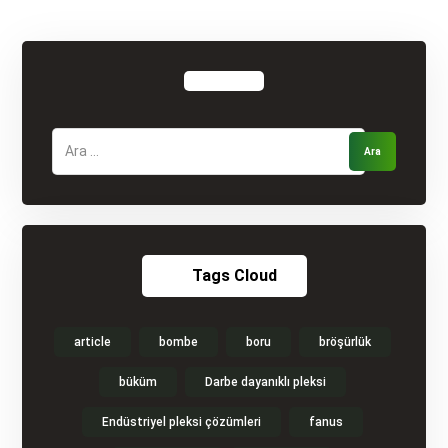
Tags Cloud
article
bombe
boru
bröşürlük
büküm
Darbe dayanıklı pleksi
Endüstriyel pleksi çözümleri
fanus