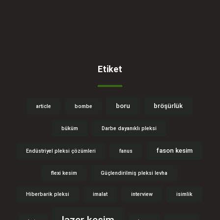
Etiket
boru
bröşürlük
article
bombe
büküm
Darbe dayanıklı pleksi
fason kesim
Endüstriyel pleksi çözümleri
fanus
flexi kesim
Güçlendirilmiş pleksi levha
Hiberbarik pleksi
imalat
interview
isimlik
lazer kesim