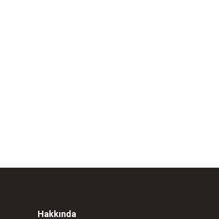
Hakkında