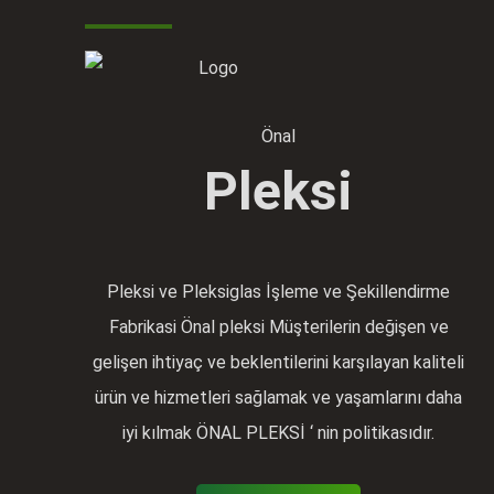
Önal
Pleksi
Pleksi ve Pleksiglas İşleme ve Şekillendirme
Fabrikasi Önal pleksi Müşterilerin değişen ve
gelişen ihtiyaç ve beklentilerini karşılayan kaliteli
ürün ve hizmetleri sağlamak ve yaşamlarını daha
iyi kılmak ÖNAL PLEKSİ ‘ nin politikasıdır.