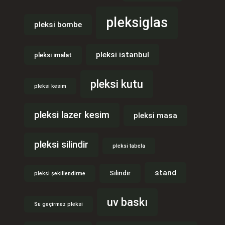
pleksiglas
pleksi bombe
pleksi istanbul
pleksi imalat
pleksi kutu
pleksi kesim
pleksi lazer kesim
pleksi masa
pleksi silindir
pleksi tabela
stand
Silindir
pleksi şekillendirme
uv baskı
Su geçirmez pleksi