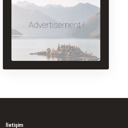
İletişim