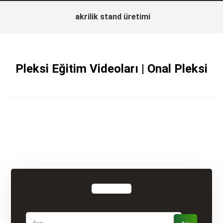
akrilik stand üretimi
Pleksi Eğitim Videoları | Onal Pleksi