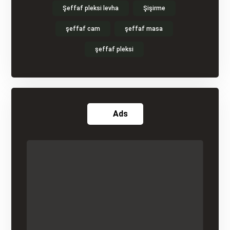
Şeffaf pleksi levha
Şişirme
şeffaf cam
şeffaf masa
şeffaf pleksi
Ads