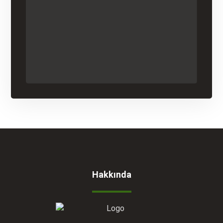
Hakkında