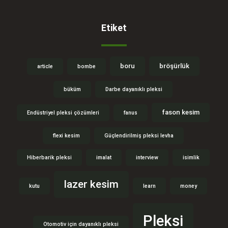
Etiket
boru
bröşürlük
article
bombe
büküm
Darbe dayanıklı pleksi
fason kesim
Endüstriyel pleksi çözümleri
fanus
flexi kesim
Güçlendirilmiş pleksi levha
Hiberbarik pleksi
imalat
interview
isimlik
lazer kesim
kutu
learn
money
Pleksi
Otomotiv için dayanıklı pleksi