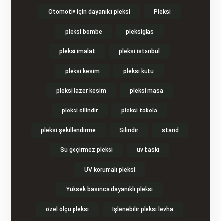
Otomotiv için dayanıklı pleksi
Pleksi
pleksi bombe
pleksiglas
pleksi imalat
pleksi istanbul
pleksi kesim
pleksi kutu
pleksi lazer kesim
pleksi masa
pleksi silindir
pleksi tabela
pleksi şekillendirme
Silindir
stand
Su geçirmez pleksi
uv baskı
UV korumalı pleksi
Yüksek basınca dayanıklı pleksi
özel ölçü pleksi
İşlenebilir pleksi levha