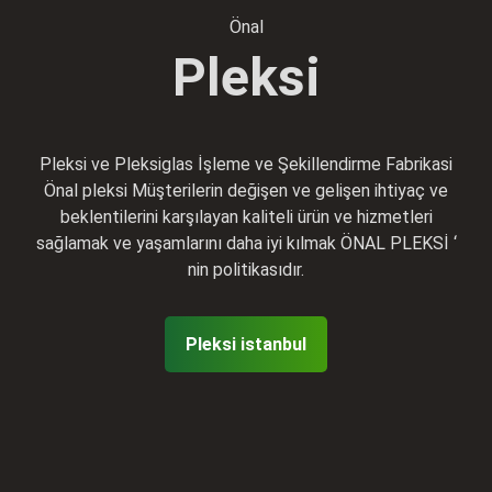
Önal
Pleksi
Pleksi ve Pleksiglas İşleme ve Şekillendirme Fabrikasi
Önal pleksi Müşterilerin değişen ve gelişen ihtiyaç ve
beklentilerini karşılayan kaliteli ürün ve hizmetleri
sağlamak ve yaşamlarını daha iyi kılmak ÖNAL PLEKSİ ‘
nin politikasıdır.
Pleksi istanbul