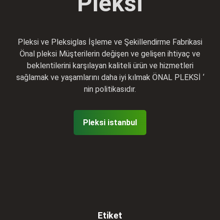
Pleksi
Pleksi ve Pleksiglas İşleme ve Şekillendirme Fabrikasi
Önal pleksi Müşterilerin değişen ve gelişen ihtiyaç ve
beklentilerini karşılayan kaliteli ürün ve hizmetleri
sağlamak ve yaşamlarını daha iyi kılmak ÖNAL PLEKSİ ‘
nin politikasıdır.
Pleksi istanbul
Etiket