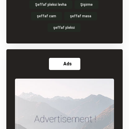
Şeffaf pleksi levha
Şişirme
şeffaf cam
şeffaf masa
şeffaf pleksi
Ads