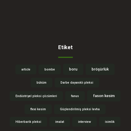
Etiket
boru
bröşürlük
article
bombe
büküm
Darbe dayanıklı pleksi
fason kesim
Endüstriyel pleksi çözümleri
fanus
flexi kesim
Güçlendirilmiş pleksi levha
Hiberbarik pleksi
imalat
interview
isimlik