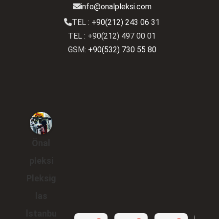
info@onalpleksi.com
TEL :
+90(212) 243 06 31
TEL : +90(212) 497 00 01
GSM:
+90(532) 730 55 80
Önal
pleksi
Pleksig
las
İstanbu