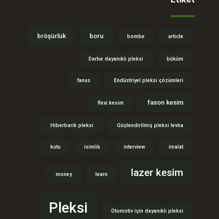
bröşürlük
boru
bombe
article
Darbe dayanıklı pleksi
büküm
fanus
Endüstriyel pleksi çözümleri
fason kesim
flexi kesim
Hiberbarik pleksi
Güçlendirilmiş pleksi levha
kutu
isimlik
interview
imalat
lazer kesim
money
learn
Pleksi
Otomotiv için dayanıklı pleksi