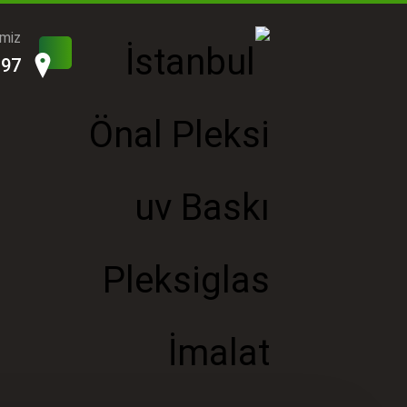
imiz
197