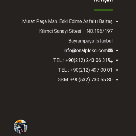
Murat Paşa Mah. Eski Edirne Asfaltı Baltaş
Kilimci Sanayi Sitesi – NO:196/197
Bayrampaşa İstanbul
info@onalpleksi.com
TEL :
+90(212) 243 06 31
TEL : +90(212) 497 00 01
GSM:
+90(532) 730 55 80