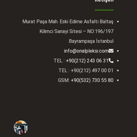
Murat Paşa Mah. Eski Edirne Asfaltı Baltaş
Kilimci Sanayi Sitesi – NO:196/197
Bayrampaşa İstanbul
info@onalpleksi.com
TEL :
+90(212) 243 06 31
TEL : +90(212) 497 00 01
GSM:
+90(532) 730 55 80