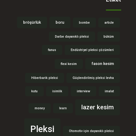
bröşürlük
boru
bombe
article
Darbe dayanıklı pleksi
büküm
fanus
Endüstriyel pleksi çözümleri
fason kesim
flexi kesim
Hiberbarik pleksi
Güçlendirilmiş pleksi levha
kutu
isimlik
interview
imalat
lazer kesim
money
learn
Pleksi
Otomotiv için dayanıklı pleksi