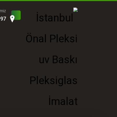
imiz
197