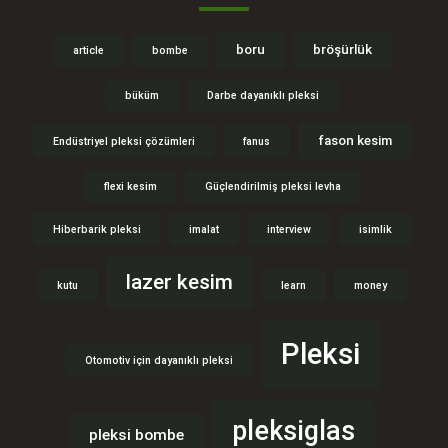
boru
bröşürlük
article
bombe
büküm
Darbe dayanıklı pleksi
fason kesim
Endüstriyel pleksi çözümleri
fanus
flexi kesim
Güçlendirilmiş pleksi levha
Hiberbarik pleksi
imalat
interview
isimlik
lazer kesim
kutu
learn
money
Pleksi
Otomotiv için dayanıklı pleksi
pleksiglas
pleksi bombe