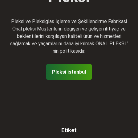
Pleksi ve Pleksiglas İşleme ve Şekillendirme Fabrikasi
Önal pleksi Müşterilerin değişen ve gelişen ihtiyaç ve
beklentilerini karşılayan kaliteli ürün ve hizmetleri
sağlamak ve yaşamlarını daha iyi kılmak ÖNAL PLEKSİ ‘
nin politikasıdır.
Pleksi istanbul
Etiket