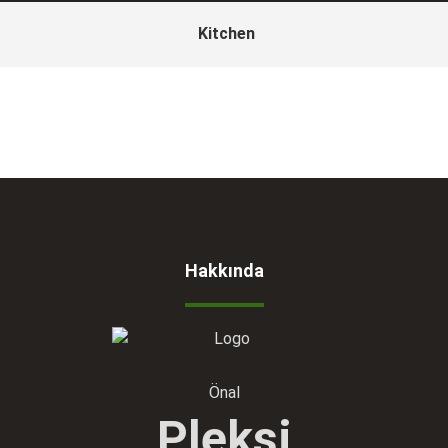
Kitchen
Hakkında
Önal
Pleksi