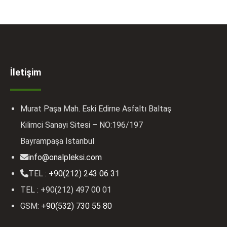
İletişim
Murat Paşa Mah. Eski Edirne Asfaltı Baltaş
Kilimci Sanayi Sitesi – NO:196/197
Bayrampaşa İstanbul
info@onalpleksi.com
TEL :
+90(212) 243 06 31
TEL : +90(212) 497 00 01
GSM:
+90(532) 730 55 80