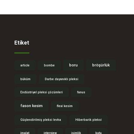
Etiket
boru
bröşürlük
article
bombe
büküm
Darbe dayanıklı pleksi
Endüstriyel pleksi çözümleri
fanus
fason kesim
flexi kesim
Güçlendirilmiş pleksi levha
Hiberbarik pleksi
imalat
interview
isimlik
kutu