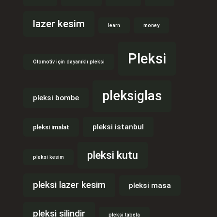
lazer kesim
learn
money
Pleksi
Otomotiv için dayanıklı pleksi
pleksiglas
pleksi bombe
pleksi istanbul
pleksi imalat
pleksi kutu
pleksi kesim
pleksi lazer kesim
pleksi masa
pleksi silindir
pleksi tabela