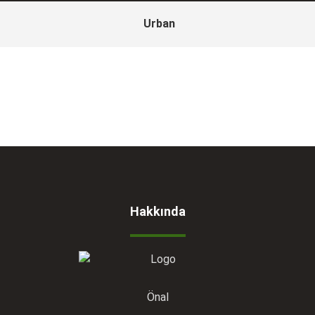
Urban
Hakkında
Önal