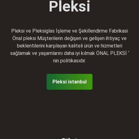
Pleksi
Pleksi ve Pleksiglas İşleme ve Şekillendirme Fabrikasi
Önal pleksi Müşterilerin değişen ve gelişen ihtiyaç ve
beklentilerini karşılayan kaliteli ürün ve hizmetleri
sağlamak ve yaşamlarını daha iyi kılmak ÖNAL PLEKSİ ‘
nin politikasıdır.
Pleksi istanbul