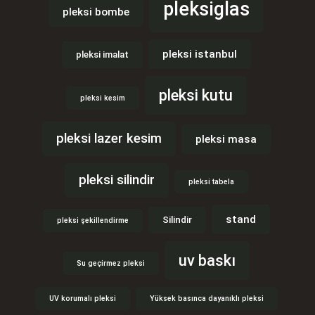
pleksiglas
pleksi bombe
pleksi istanbul
pleksi imalat
pleksi kutu
pleksi kesim
pleksi lazer kesim
pleksi masa
pleksi silindir
pleksi tabela
stand
Silindir
pleksi şekillendirme
uv baskı
Su geçirmez pleksi
UV korumalı pleksi
Yüksek basınca dayanıklı pleksi