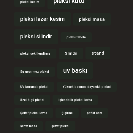
pleksi kutu
pleksi kesim
pleksi lazer kesim
pleksi masa
pleksi silindir
pleksi tabela
stand
Silindir
pleksi şekillendirme
uv baskı
Su geçirmez pleksi
UV korumalı pleksi
Yüksek basınca dayanıklı pleksi
özel ölçü pleksi
İşlenebilir pleksi levha
Şeffaf pleksi levha
Şişirme
şeffaf cam
şeffaf masa
şeffaf pleksi