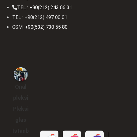
TEL :
+90(212) 243 06 31
TEL : +90(212) 497 00 01
GSM:
+90(532) 730 55 80
Önal
pleksi
Pleksi
glas
İstanb