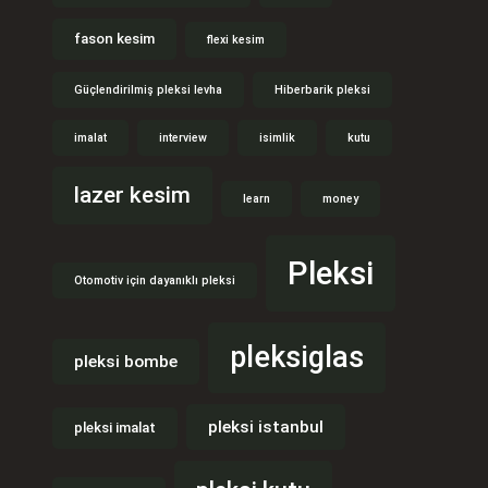
fason kesim
flexi kesim
Güçlendirilmiş pleksi levha
Hiberbarik pleksi
imalat
interview
isimlik
kutu
lazer kesim
learn
money
Pleksi
Otomotiv için dayanıklı pleksi
pleksiglas
pleksi bombe
pleksi istanbul
pleksi imalat