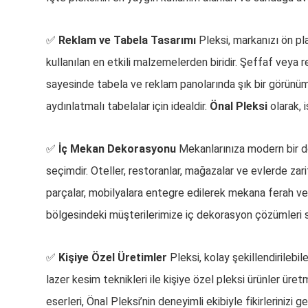
✅
Reklam ve Tabela Tasarımı
Pleksi, markanızı ön pl
kullanılan en etkili malzemelerden biridir. Şeffaf veya r
sayesinde tabela ve reklam panolarında şık bir görünüm
aydınlatmalı tabelalar için idealdir.
Önal Pleksi
olarak, 
✅
İç Mekan Dekorasyonu
Mekanlarınıza modern bir d
seçimdir. Oteller, restoranlar, mağazalar ve evlerde zar
parçalar, mobilyalara entegre edilerek mekana ferah ve ş
bölgesindeki müşterilerimize iç dekorasyon çözümleri 
✅
Kişiye Özel Üretimler
Pleksi, kolay şekillendirilebi
lazer kesim teknikleri ile kişiye özel pleksi ürünler ür
eserleri, Önal Pleksi’nin deneyimli ekibiyle fikirlerinizi 