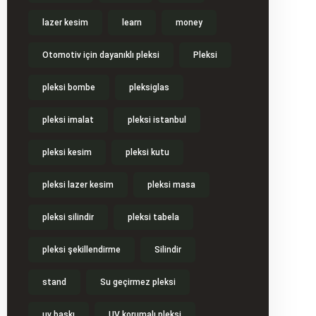
lazer kesim
learn
money
Otomotiv için dayanıklı pleksi
Pleksi
pleksi bombe
pleksiglas
pleksi imalat
pleksi istanbul
pleksi kesim
pleksi kutu
pleksi lazer kesim
pleksi masa
pleksi silindir
pleksi tabela
pleksi şekillendirme
Silindir
stand
Su geçirmez pleksi
uv baskı
UV korumalı pleksi