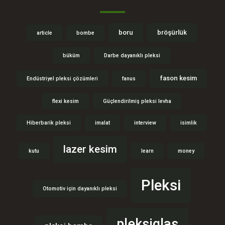
boru
bröşürlük
article
bombe
büküm
Darbe dayanıklı pleksi
fason kesim
Endüstriyel pleksi çözümleri
fanus
flexi kesim
Güçlendirilmiş pleksi levha
Hiberbarik pleksi
imalat
interview
isimlik
lazer kesim
kutu
learn
money
Pleksi
Otomotiv için dayanıklı pleksi
pleksiglas