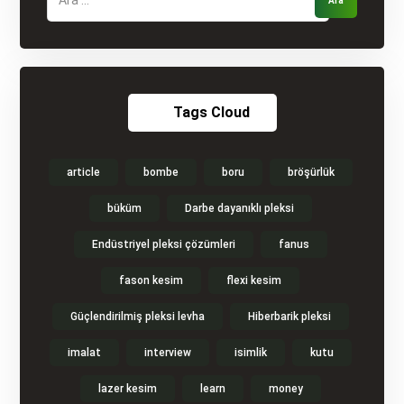
Tags Cloud
article
bombe
boru
bröşürlük
büküm
Darbe dayanıklı pleksi
Endüstriyel pleksi çözümleri
fanus
fason kesim
flexi kesim
Güçlendirilmiş pleksi levha
Hiberbarik pleksi
imalat
interview
isimlik
kutu
lazer kesim
learn
money