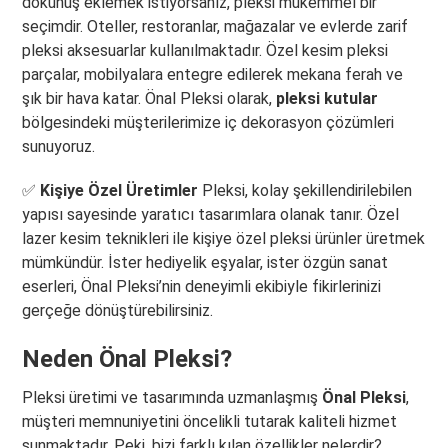
dokunuş eklemek istiyorsanız, pleksi mükemmel bir
seçimdir. Oteller, restoranlar, mağazalar ve evlerde zarif
pleksi aksesuarlar kullanılmaktadır. Özel kesim pleksi
parçalar, mobilyalara entegre edilerek mekana ferah ve
şık bir hava katar. Önal Pleksi olarak,
pleksi kutular
bölgesindeki müşterilerimize iç dekorasyon çözümleri
sunuyoruz.
✅
Kişiye Özel Üretimler
Pleksi, kolay şekillendirilebilen
yapısı sayesinde yaratıcı tasarımlara olanak tanır. Özel
lazer kesim teknikleri ile kişiye özel pleksi ürünler üretmek
mümkündür. İster hediyelik eşyalar, ister özgün sanat
eserleri, Önal Pleksi’nin deneyimli ekibiyle fikirlerinizi
gerçeğe dönüştürebilirsiniz.
Neden Önal Pleksi?
Pleksi üretimi ve tasarımında uzmanlaşmış
Önal Pleksi
,
müşteri memnuniyetini öncelikli tutarak kaliteli hizmet
sunmaktadır. Peki, bizi farklı kılan özellikler nelerdir?