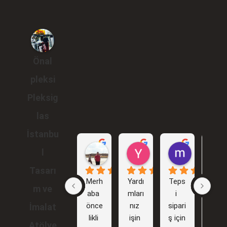
Önal
pleksi
Pleksig
las
İstanbu
Gökhan Araçlı
Yunus Karakuş
murat br
l
1 yıl önce
2 yıl önce
2 yıl önce
Tasarı
Merh
Yardı
Teps
İlk 
m ve
aba 
mları
i 
işim
önce
nız 
sipari
i 
İmalat
likli 
işin 
ş için 
sizinl
Atölye