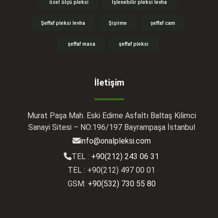
özel ölçü pleksi
İşlenebilir pleksi levha
Şeffaf pleksi levha
Şişirme
şeffaf cam
şeffaf masa
şeffaf pleksi
İletişim
Murat Paşa Mah. Eski Edirne Asfaltı Baltaş Kilimci
Sanayi Sitesi – NO:196/197 Bayrampaşa İstanbul
info@onalpleksi.com
TEL :
+90(212) 243 06 31
TEL : +90(212) 497 00 01
GSM:
+90(532) 730 55 80