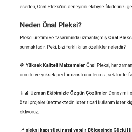
eserleri, Önal Pleksi’nin deneyimli ekibiyle fikirlerinizi 
Neden Önal Pleksi?
Pleksi üretimi ve tasarımında uzmanlaşmış
Önal Pleks
sunmaktadır. Peki, bizi farklı kılan özellikler nelerdir?
🎯
Yüksek Kaliteli Malzemeler
Önal Pleksi, her zaman 
ömürlü ve yüksek performanslı ürünlerimiz, sektörde fa
👨‍🔬
Uzman Ekibimizle Özgün Çözümler
Deneyimli ek
özel projeler üretmektedir. İster ticari kullanım ister ki
ekliyoruz.
📍
pleksi kapı süsü nasıl yapılır Bölgesinde Güçlü H