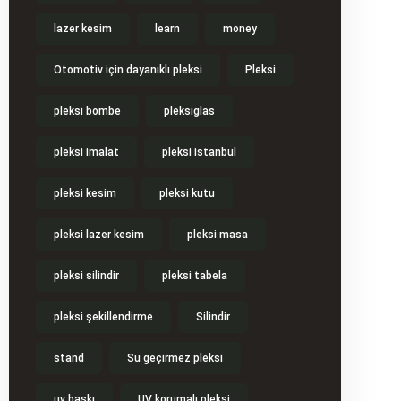
lazer kesim
learn
money
Otomotiv için dayanıklı pleksi
Pleksi
pleksi bombe
pleksiglas
pleksi imalat
pleksi istanbul
pleksi kesim
pleksi kutu
pleksi lazer kesim
pleksi masa
pleksi silindir
pleksi tabela
pleksi şekillendirme
Silindir
stand
Su geçirmez pleksi
uv baskı
UV korumalı pleksi