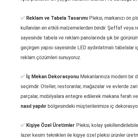
✅
Reklam ve Tabela Tasarımı
Pleksi, markanızı ön pl
kullanılan en etkili malzemelerden biridir. Şeffaf veya r
sayesinde tabela ve reklam panolarında şık bir görünüm 
geçirgen yapısı sayesinde LED aydınlatmalı tabelalar içi
reklam çözümleri sunuyoruz.
✅
İç Mekan Dekorasyonu
Mekanlarınıza modern bir d
seçimdir. Oteller, restoranlar, mağazalar ve evlerde zar
parçalar, mobilyalara entegre edilerek mekana ferah ve ş
nasıl yapılır
bölgesindeki müşterilerimize iç dekorasyo
✅
Kişiye Özel Üretimler
Pleksi, kolay şekillendirilebi
lazer kesim teknikleri ile kişiye özel pleksi ürünler ür