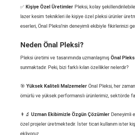
✅
Kişiye Özel Üretimler
Pleksi, kolay şekillendirilebi
lazer kesim teknikleri ile kişiye özel pleksi ürünler ür
eserleri, Önal Pleksi’nin deneyimli ekibiyle fikirlerinizi 
Neden Önal Pleksi?
Pleksi üretimi ve tasarımında uzmanlaşmış
Önal Pleks
sunmaktadır. Peki, bizi farklı kılan özellikler nelerdir?
🎯
Yüksek Kaliteli Malzemeler
Önal Pleksi, her zaman 
ömürlü ve yüksek performanslı ürünlerimiz, sektörde fa
👨‍🔬
Uzman Ekibimizle Özgün Çözümler
Deneyimli ek
özel projeler üretmektedir. İster ticari kullanım ister ki
ekliyoruz.