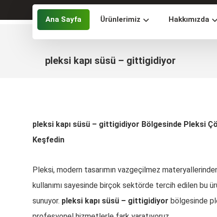
Ana Sayfa
Ürünlerimiz
Hakkımızda
pleksi kapı süsü – gittigidiyor
pleksi kapı süsü – gittigidiyor Bölgesinde Pleksi Çöz
Keşfedin
Pleksi, modern tasarımın vazgeçilmez materyallerinden bi
kullanımı sayesinde birçok sektörde tercih edilen bu ür
sunuyor.
pleksi kapı süsü – gittigidiyor
bölgesinde ple
profesyonel hizmetlerle fark yaratıyoruz.