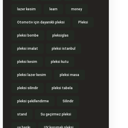
lazer kesim
learn
money
Otomotiv için dayanıklı pleksi
Pleksi
pleksi bombe
pleksiglas
pleksi imalat
pleksi istanbul
pleksi kesim
pleksi kutu
pleksi lazer kesim
pleksi masa
pleksi silindir
pleksi tabela
pleksi şekillendirme
Silindir
stand
Su geçirmez pleksi
uv baskı
UV korumalı pleksi