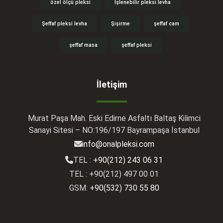
özel ölçü pleksi
İşlenebilir pleksi levha
Şeffaf pleksi levha
Şişirme
şeffaf cam
şeffaf masa
şeffaf pleksi
İletişim
Murat Paşa Mah. Eski Edirne Asfaltı Baltaş Kilimci
Sanayi Sitesi – NO:196/197 Bayrampaşa İstanbul
info@onalpleksi.com
TEL :
+90(212) 243 06 31
TEL : +90(212) 497 00 01
GSM:
+90(532) 730 55 80