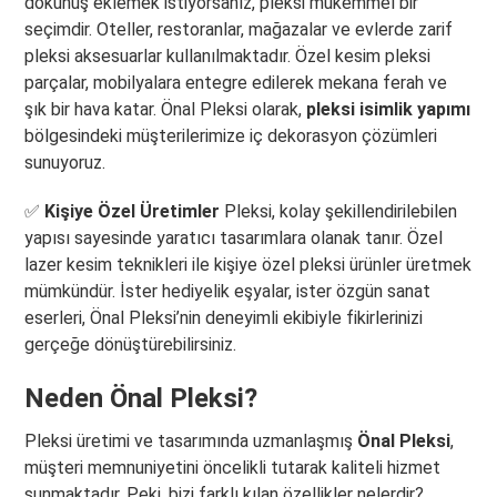
dokunuş eklemek istiyorsanız, pleksi mükemmel bir
seçimdir. Oteller, restoranlar, mağazalar ve evlerde zarif
pleksi aksesuarlar kullanılmaktadır. Özel kesim pleksi
parçalar, mobilyalara entegre edilerek mekana ferah ve
şık bir hava katar. Önal Pleksi olarak,
pleksi isimlik yapımı
bölgesindeki müşterilerimize iç dekorasyon çözümleri
sunuyoruz.
✅
Kişiye Özel Üretimler
Pleksi, kolay şekillendirilebilen
yapısı sayesinde yaratıcı tasarımlara olanak tanır. Özel
lazer kesim teknikleri ile kişiye özel pleksi ürünler üretmek
mümkündür. İster hediyelik eşyalar, ister özgün sanat
eserleri, Önal Pleksi’nin deneyimli ekibiyle fikirlerinizi
gerçeğe dönüştürebilirsiniz.
Neden Önal Pleksi?
Pleksi üretimi ve tasarımında uzmanlaşmış
Önal Pleksi
,
müşteri memnuniyetini öncelikli tutarak kaliteli hizmet
sunmaktadır. Peki, bizi farklı kılan özellikler nelerdir?