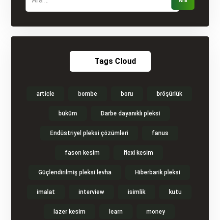
Tags Cloud
article
bombe
boru
bröşürlük
büküm
Darbe dayanıklı pleksi
Endüstriyel pleksi çözümleri
fanus
fason kesim
flexi kesim
Güçlendirilmiş pleksi levha
Hiberbarik pleksi
imalat
interview
isimlik
kutu
lazer kesim
learn
money