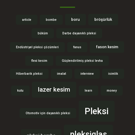
boru
bröşürlük
article
bombe
büküm
Darbe dayanıklı pleksi
fason kesim
Endüstriyel pleksi çözümleri
fanus
flexi kesim
Güçlendirilmiş pleksi levha
Hiberbarik pleksi
imalat
interview
isimlik
lazer kesim
kutu
learn
money
Pleksi
Otomotiv için dayanıklı pleksi
pleksiglas