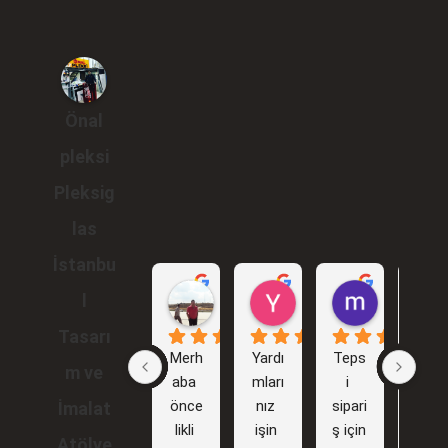
Önal
pleksi
Pleksig
las
İstanbu
Gökhan Araçlı
Yunus Karakuş
murat br
l
1 yıl önce
2 yıl önce
2 yıl önce
Tasarı
Merh
Yardı
Teps
İlk 
m ve
aba 
mları
i 
işim
önce
nız 
sipari
i 
İmalat
likli 
işin 
ş için 
sizinl
Atölye