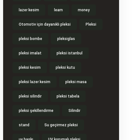
lazer kesim
learn
money
Otomotiv için dayanıklı pleksi
Pleksi
pleksi bombe
pleksiglas
pleksi imalat
pleksi istanbul
pleksi kesim
pleksi kutu
pleksi lazer kesim
pleksi masa
pleksi silindir
pleksi tabela
pleksi şekillendirme
Silindir
stand
Su geçirmez pleksi
uv baskı
UV korumalı pleksi