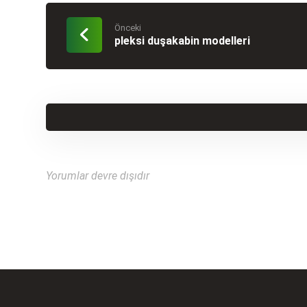
Önceki
pleksi duşakabin modelleri
Yorumlar devre dışıdır