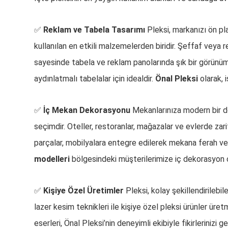
✅
Reklam ve Tabela Tasarımı
Pleksi, markanızı ön pl
kullanılan en etkili malzemelerden biridir. Şeffaf veya r
sayesinde tabela ve reklam panolarında şık bir görünüm
aydınlatmalı tabelalar için idealdir.
Önal Pleksi
olarak, 
✅
İç Mekan Dekorasyonu
Mekanlarınıza modern bir d
seçimdir. Oteller, restoranlar, mağazalar ve evlerde zar
parçalar, mobilyalara entegre edilerek mekana ferah ve ş
modelleri
bölgesindeki müşterilerimize iç dekorasyon 
✅
Kişiye Özel Üretimler
Pleksi, kolay şekillendirilebi
lazer kesim teknikleri ile kişiye özel pleksi ürünler ür
eserleri, Önal Pleksi’nin deneyimli ekibiyle fikirlerinizi 